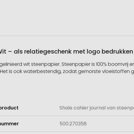
Wit – als relatiegeschenk met logo bedrukken
gelinieerd wit steenpapier. Steenpapier is 100% boomvrij e
. Het is ook waterbestendig, zodat gemorste vloeistoffe
product
Shale cahier journal van steenp
e
lnummer
500.270358