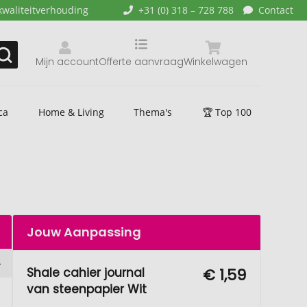
kwaliteitverhouding
+31 (0) 318 – 728 788
Contact
Mijn account
Offerte aanvraag
Winkelwagen
ca
Home & Living
Thema's
🏆 Top 100
Jouw Aanpassing
Shale cahier journal
€ 1,59
van steenpapier Wit