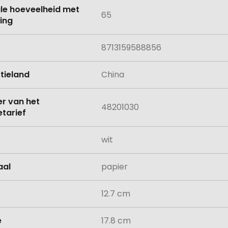
le hoeveelheid met
65
ing
8713159588856
tieland
China
 van het
48201030
tarief
wit
aal
papier
12.7 cm
e
17.8 cm