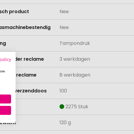
isch product
Nee
asmachinebestendig
Nee
ing
Tampondruk
ijd zonder reclame
3 werkdagen
policy
how
ijd met reclame
8 werkdagen
lheid verzenddoos
100
aad
2275 Stuk
ewicht
120 g