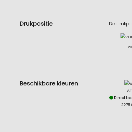
Drukpositie
De drukpo
vo
Beschikbare kleuren
wi
Direct be
2275 