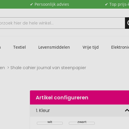
✔ Persoonlijk advies
✔ Top prijs-
n
Textiel
Levensmiddelen
Vrije tijd
Elektroni
ken
Shale cahier journal van steenpapier
Artikel configureren
1.
Kleur
wit
zwart