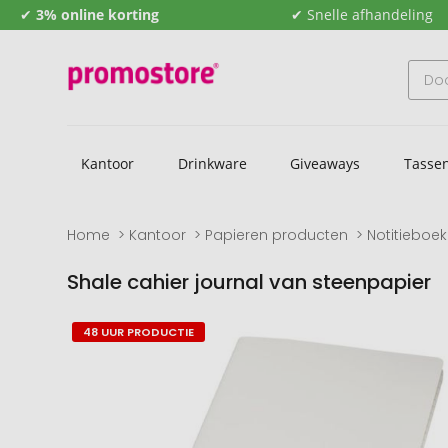
✔
3% online korting
✔ Snelle afhandeling
Kantoor
Drinkware
Giveaways
Tasse
Home
Kantoor
Papieren producten
Notitieboe
Shale cahier journal van steenpapier
Naar
Naar
48 UUR PRODUCTIE
het
het
einde
begin
van
van
de
de
afbeeldingengalerij
afbeeldingengalerij
gaan