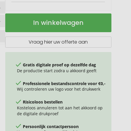
Shale
Op
In winkelwagen
cahier
voorraad
journal
van
steenpapier
Vraag hier uw offerte aan
Gratis digitale proef op dezelfde dag
De productie start zodra u akkoord geeft
Professionele bestandscontrole voor €0,-
Wij controleren uw logo voor het drukwerk
Risicoloos bestellen
Kosteloos annuleren tot aan het akkoord op
de digitale drukproef
Persoonlijk contactpersoon