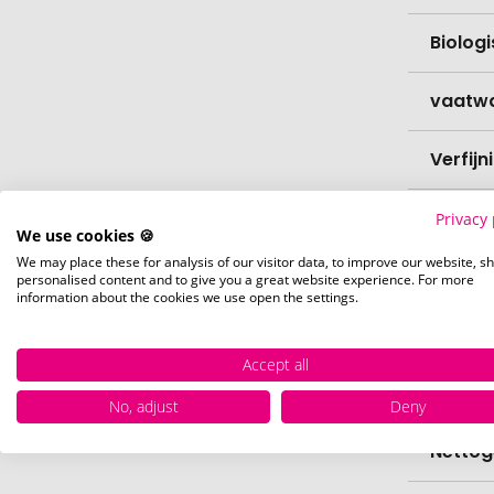
Biolog
vaatw
Verfijn
Levert
Privacy 
We use cookies 🍪
We may place these for analysis of our visitor data, to improve our website, s
Levert
personalised content and to give you a great website experience. For more
information about the cookies we use open the settings.
Hoevee
Accept all
Voorr
No, adjust
Deny
Nettog