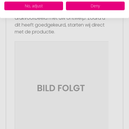
Artikelvoorbeeld en goedkeuring
No, adjust
Deny
U ontvangt van ons een gratis
drukvoorbeeld met uw ontwerp. Zodra u
dit heeft goedgekeurd, starten wij direct
met de productie.