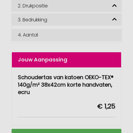
2.
Drukpositie
3.
Bedrukking
4.
Aantal
Jouw Aanpassing
Schoudertas van katoen OEKO-TEX®
140g/m² 38x42cm korte handvaten,
ecru
€ 1,25
Schoudertas
Op