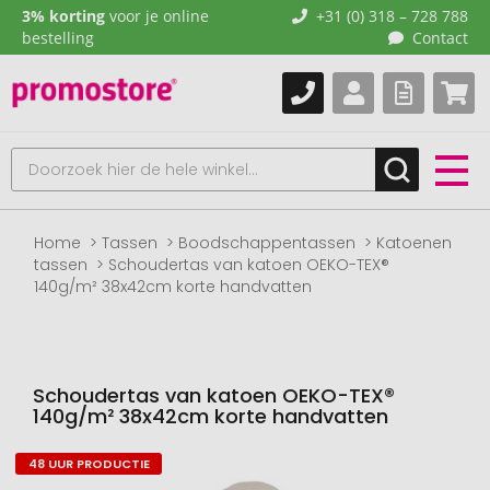
3% korting
voor je online
+31 (0) 318 – 728 788
bestelling
Contact
Home
Tassen
Boodschappentassen
Katoenen
tassen
Schoudertas van katoen OEKO-TEX®
140g/m² 38x42cm korte handvatten
Schoudertas van katoen OEKO-TEX®
140g/m² 38x42cm korte handvatten
48 UUR PRODUCTIE
Naar