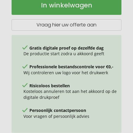
In winkelwagen
van
voorraad
katoen
OEKO-
TEX®
Vraag hier uw offerte aan
140g/m²
38x42cm
korte
handvatten
Gratis digitale proef op dezelfde dag
De productie start zodra u akkoord geeft
Professionele bestandscontrole voor €0,-
Wij controleren uw logo voor het drukwerk
Risicoloos bestellen
Kosteloos annuleren tot aan het akkoord op de
digitale drukproef
Persoonlijk contactpersoon
Voor vragen of persoonlijk advies