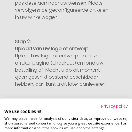
pas deze aan naar uw wensen. Plaats
vervolgens de geconfigureerde artikelen
in uw winkelwagen.
Stap 2:
Upload van uw logo of ontwerp
Upload uw logo of ontwerp op onze
afrekenpagina (checkout) en rond uw
bestelling af. Mocht u op dit moment
geen geschikt bestand beschikbaar
hebben, dan kunt u dit later aanleveren.
Privacy policy
Stap 3:
We use cookies 🍪
Artikelvoorbeeld en goedkeuring
We may place these for analysis of our visitor data, to improve our website,
U ontvangt van ons een gratis
show personalised content and to give you a great website experience. For
more information about the cookies we use open the settings.
drukvoorbeeld met uw ontwerp. Zodra u