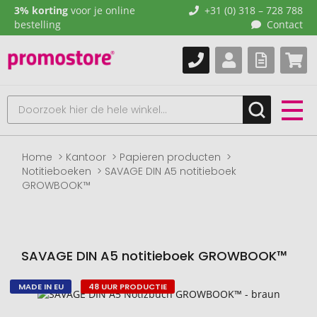
3% korting
voor je online
+31 (0) 318 – 728 788
bestelling
Contact
Home
Kantoor
Papieren producten
Notitieboeken
SAVAGE DIN A5 notitieboek
GROWBOOK™
SAVAGE DIN A5 notitieboek GROWBOOK™
MADE IN EU
48 UUR PRODUCTIE
Naar
het