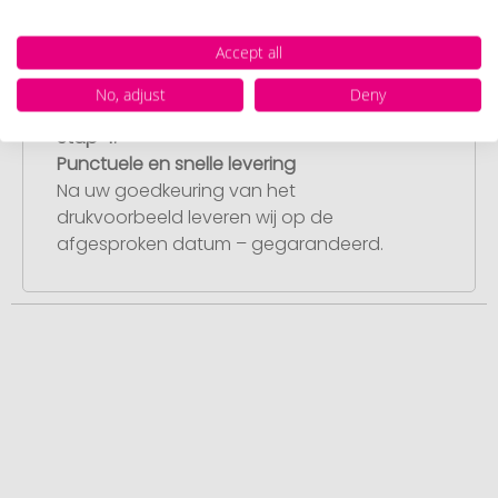
dit heeft goedgekeurd, starten wij direct
met de productie.
Accept all
No, adjust
Deny
Stap 4:
Punctuele en snelle levering
Na uw goedkeuring van het
drukvoorbeeld leveren wij op de
afgesproken datum – gegarandeerd.