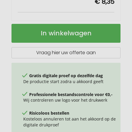
€ 8,35
SAVAGE
Op
In winkelwagen
DIN
voorraad
A5
notitieboek
GROWBOOK™
Vraag hier uw offerte aan
Gratis digitale proef op dezelfde dag
De productie start zodra u akkoord geeft
Professionele bestandscontrole voor €0,-
Wij controleren uw logo voor het drukwerk
Risicoloos bestellen
Kosteloos annuleren tot aan het akkoord op de
digitale drukproef