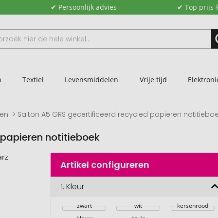
✔ Persoonlijk advies
✔ Top prijs-
n
Textiel
Levensmiddelen
Vrije tijd
Elektroni
ken
Salton A5 GRS gecertificeerd recycled papieren notitiebo
 papieren notitieboek
Artikel configureren
1.
Kleur
zwart
wit
kersenrood