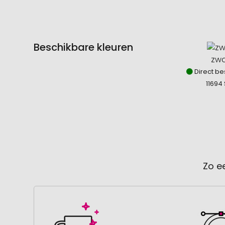
Beschikbare kleuren
zwa
Direct be
11694 
Zo e