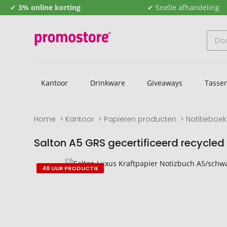
✔
3% online korting
✔ Snelle afhandeling
Kantoor
Drinkware
Giveaways
Tasse
Home
Kantoor
Papieren producten
Notitieboe
Salton A5 GRS gecertificeerd recycled
Naar
Naar
48 UUR PRODUCTIE
het
het
einde
begin
van
van
de
de
afbeeldingengalerij
afbeeldingengalerij
gaan