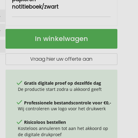
notitieboek/zwart
Salton
Op
In winkelwagen
A5
voorraad
GRS
gecertificeerd
recycled
Vraag hier uw offerte aan
papieren
notitieboek
Gratis digitale proef op dezelfde dag
De productie start zodra u akkoord geeft
Professionele bestandscontrole voor €0,-
Wij controleren uw logo voor het drukwerk
Risicoloos bestellen
Kosteloos annuleren tot aan het akkoord op
de digitale drukproef