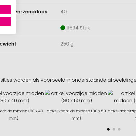
lheid verzenddoos
40
aad
11694 Stuk
ewicht
250 g
sities worden als voorbeeld in onderstaande afbeeldin
voorzijde midden (80 x 40
artikel voorzijde midden (80 x 50
artikel achterz
mm)
mm)