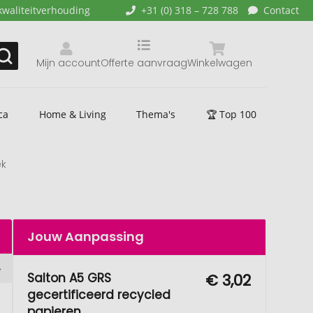
kwaliteitverhouding
+31 (0) 318 – 728 788
Contact
Mijn account
Offerte aanvraag
Winkelwagen
ca
Home & Living
Thema's
🏆 Top 100
ek
Jouw Aanpassing
Salton A5 GRS
€ 3,02
gecertificeerd recycled
papieren