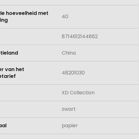
le hoeveelheid met
40
ing
8714612144862
tieland
China
 van het
48201030
tarief
XD Collection
zwart
aal
papier