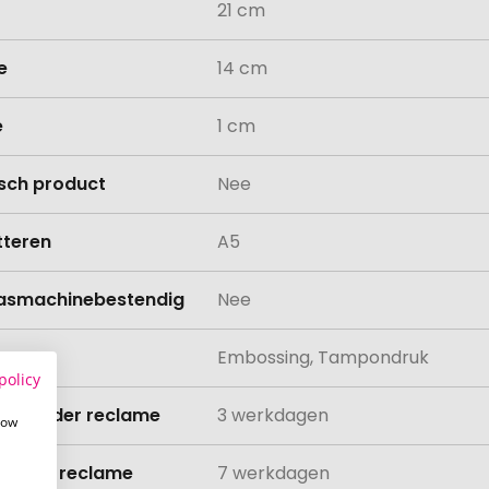
21 cm
e
14 cm
e
1 cm
isch product
Nee
teren
A5
asmachinebestendig
Nee
ing
Embossing, Tampondruk
policy
ijd zonder reclame
3 werkdagen
how
ijd met reclame
7 werkdagen