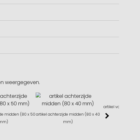
gen weergegeven.
artikel voorzijde bo
ijde midden (80 x 50
artikel achterzijde midden (80 x 40
mm)
mm)
mm)