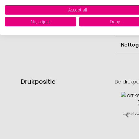
Accept all
Hoevee
No, adjust
Deny
Voorr
Nettog
Drukpositie
De drukpo
artikel 