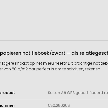
 papieren notitieboek/zwart – als relatiege
en lagere impact op het milieu heeft? Dit prachtige notitie
r van 80 g/m2 dat perfect is om te schrijven, tekenen
product
Salton A5 GRS gecertificeerd r
e
lnummer
580.286208