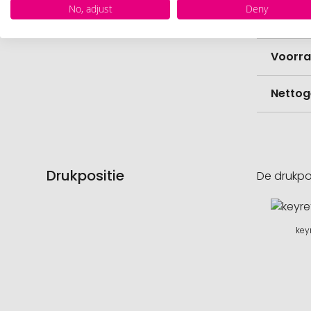
No, adjust
Deny
Hoevee
Voorr
Nettog
Drukpositie
De drukpo
key