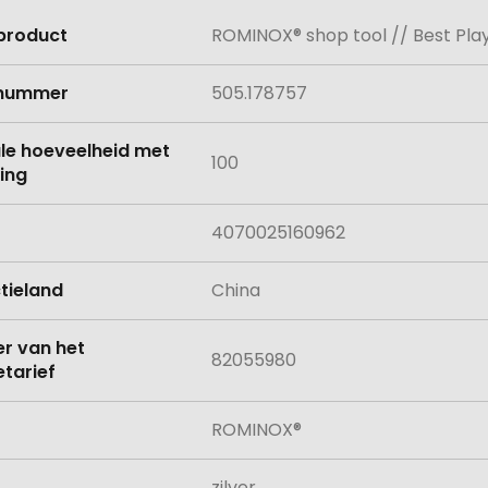
product
ROMINOX® shop tool // Best Player
e
lnummer
505.178757
le hoeveelheid met
100
ing
4070025160962
tieland
China
 van het
82055980
tarief
ROMINOX®
zilver