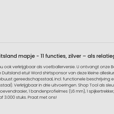
tsland mapje - 11 functies, zilver – als rela
nu ook verkrijgbaar als voetballerversie. U ontvangt onze
uitsland etui! Word shirtsponsor van deze kleine alleskunne
 Robuust gereedschapsstaal, incl. functionele beschrijvin
al). Verkrijgbaar in drie uitvoeringen. Shop Tool als sleut
oevendraaier, 1 bandenprofielmes (1,6 mm), 1 spijkertrekker,
f 3.000 stuks. Praat met ons!