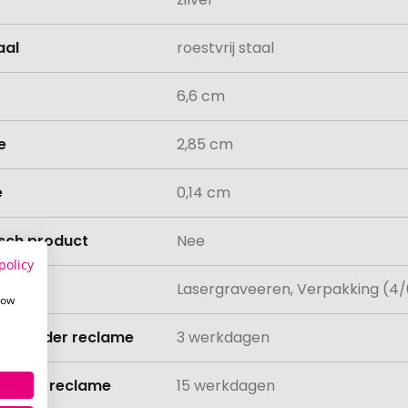
aal
roestvrij staal
6,6 cm
e
2,85 cm
e
0,14 cm
isch product
Nee
policy
ing
Lasergraveeren, Verpakking (4/
how
ijd zonder reclame
3 werkdagen
ijd met reclame
15 werkdagen