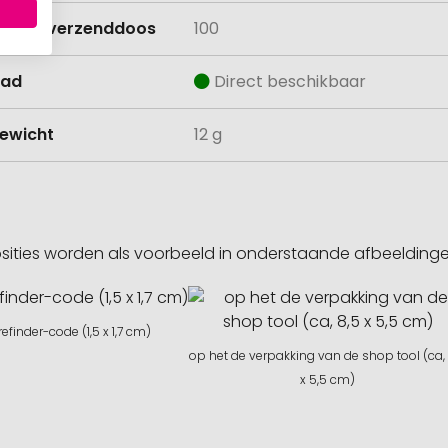
lheid verzenddoos
100
aad
Direct beschikbaar
ewicht
12 g
sities worden als voorbeeld in onderstaande afbeeldin
refinder-code (1,5 x 1,7 cm)
op het de verpakking van de shop tool (ca,
x 5,5 cm)