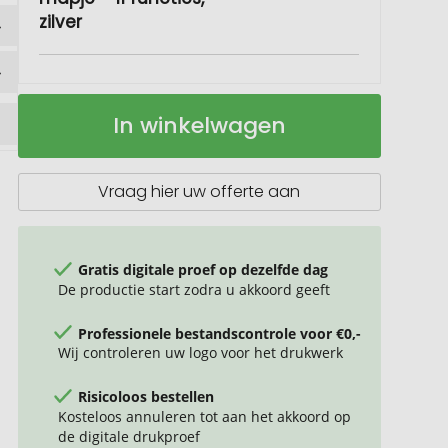
zilver
ROMINOX®
Op
In winkelwagen
Shop
voorraad
Tool
//
Best
Vraag hier uw offerte aan
Player,
Duitsland
Mapje
Gratis digitale proef op dezelfde dag
De productie start zodra u akkoord geeft
Professionele bestandscontrole voor €0,-
Wij controleren uw logo voor het drukwerk
Risicoloos bestellen
Kosteloos annuleren tot aan het akkoord op
de digitale drukproef