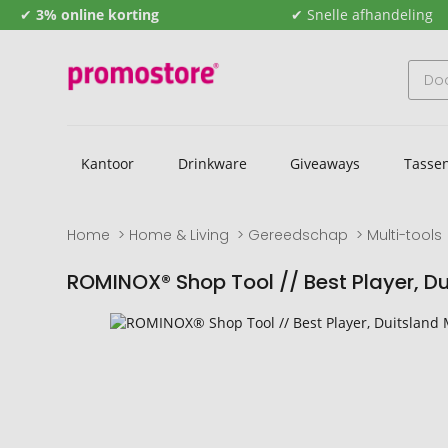
✔
3% online korting
✔ Snelle afhandeling
Kantoor
Drinkware
Giveaways
Tasse
Home
Home & Living
Gereedschap
Multi-tools
ROMINOX® Shop Tool // Best Player, D
Naar
Naar
het
het
einde
begin
van
van
de
de
afbeeldingengalerij
afbeeldingengalerij
gaan