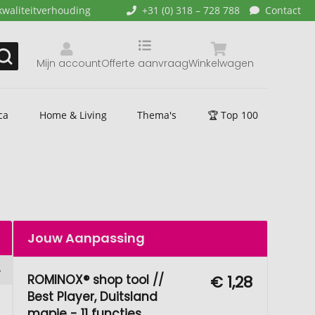
kwaliteitverhouding
+31 (0) 318 – 728 788
Contact
Mijn account
Offerte aanvraag
Winkelwagen
ca
Home & Living
Thema's
🏆 Top 100
Jouw Aanpassing
ROMINOX® shop tool //
€ 1,28
Best Player, Duitsland
mapje - 11 functies,