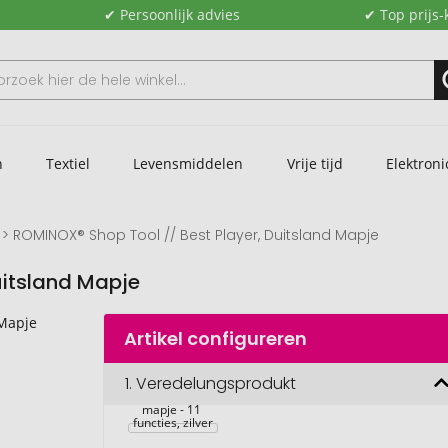
✔ Persoonlijk advies
✔ Top prijs-
n
Textiel
Levensmiddelen
Vrije tijd
Elektroni
ROMINOX® Shop Tool // Best Player, Duitsland Mapje
uitsland Mapje
Artikel configureren
ROMINOX® 
shop tool // 
1.
Veredelungsprodukt
Best Player, 
Duitsland 
mapje - 11 
functies, zilver