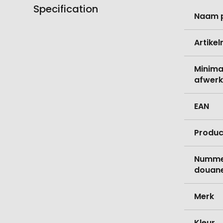
Specification
Meer
Naam 
informati
Artike
Minima
afwerk
EAN
Produc
Nummer
douane
Merk
Kleur