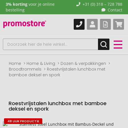
3% korting
voor je online
+31 (0) 318 – 728 788
bestelling
Contact
Home
Home & Living
Dozen & verpakkingen
Broodtrommels
Roestvrijstalen lunchbox met
bamboe deksel en spork
Roestvrijstalen lunchbox met bamboe
deksel en spork
48 UUR PRODUCTIE
Naar