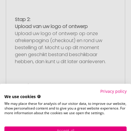
Stap 2:
Upload van uw logo of ontwerp
Upload uw logo of ontwerp op onze
afrekenpagina (checkout) en rond uw
bestelling af. Mocht u op dit moment
geen geschikt bestand beschikbaar
hebben, dan kunt u dit later aanleveren.
Stap 3:
Privacy policy
Artikelvoorbeeld en goedkeuring
We use cookies 🍪
U ontvangt van ons een gratis
We may place these for analysis of our visitor data, to improve our website,
drukvoorbeeld met uw ontwerp. Zodra u
show personalised content and to give you a great website experience. For
more information about the cookies we use open the settings.
dit heeft goedgekeurd, starten wij direct
met de productie.
Accept all