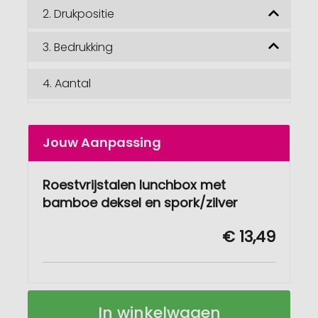
2.
Drukpositie
3.
Bedrukking
4.
Aantal
Jouw Aanpassing
Roestvrijstalen lunchbox met
bamboe deksel en spork/zilver
€ 13,49
Roestvrijstalen
Op
In winkelwagen
lunchbox
voorraad