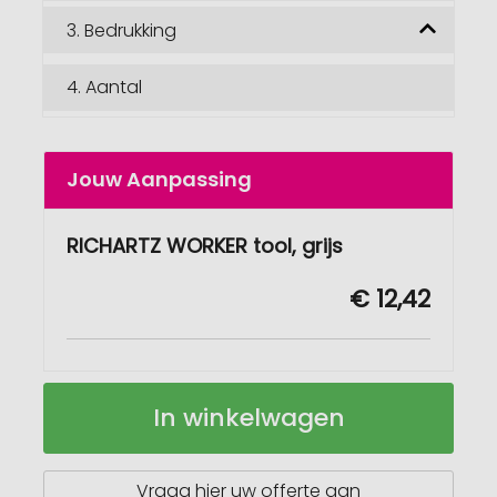
3.
Bedrukking
4.
Aantal
Jouw Aanpassing
RICHARTZ WORKER tool, grijs
€ 12,42
RICHARTZ
Op
In winkelwagen
WORKER
voorraad
tool
Vraag hier uw offerte aan