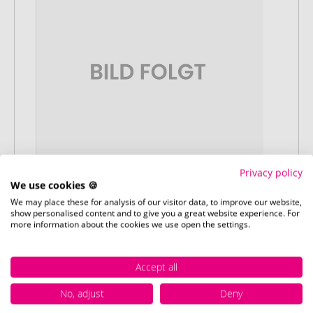
Privacy policy
We use cookies 🍪
We may place these for analysis of our visitor data, to improve our website,
Stap 1:
show personalised content and to give you a great website experience. For
Artikelconfiguratie
more information about the cookies we use open the settings.
Kies uw gewenste promotieartikelen en
pas deze aan naar uw wensen. Plaats
Accept all
vervolgens de geconfigureerde artikelen
in uw winkelwagen.
No, adjust
Deny