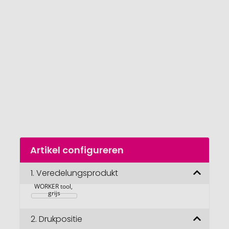
van
de
afbeeldingengalerij
gaan
Naar
Artikel configureren
het
begin
van
1.
Veredelungsprodukt
RICHARTZ 
de
WORKER tool, 
afbeeldingengalerij
grijs
2.
Drukpositie