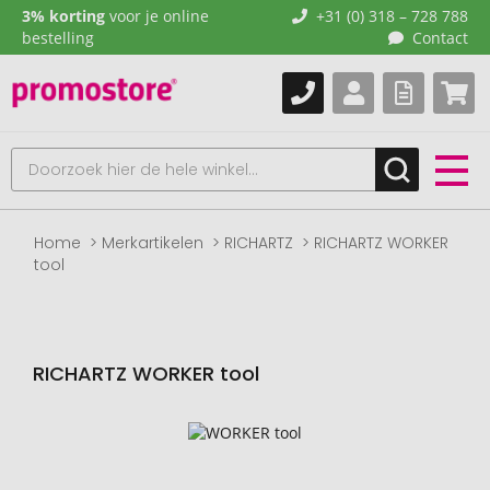
3% korting
voor je online
+31 (0) 318 – 728 788
bestelling
Contact
Home
Merkartikelen
RICHARTZ
RICHARTZ WORKER
tool
RICHARTZ WORKER tool
Naar
het
einde