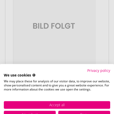
Privacy policy
We use cookies 🍪
Stap 1:
We may place these for analysis of our visitor data, to improve our website,
Artikelconfiguratie
show personalised content and to give you a great website experience. For
Kies uw gewenste promotieartikelen en
more information about the cookies we use open the settings.
pas deze aan naar uw wensen. Plaats
vervolgens de geconfigureerde artikelen
Accept all
in uw winkelwagen.