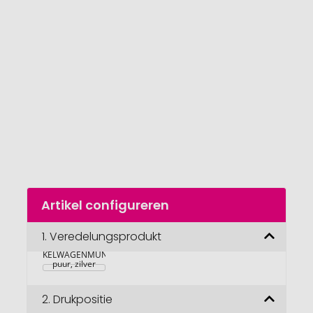
van
de
afbeeldingengalerij
gaan
Naar
Artikel configureren
het
begin
van
1.
Veredelungsprodukt
RICHARTZ 
de
WINKELWAGENMUNTJE 
afbeeldingengalerij
puur, zilver
2.
Drukpositie