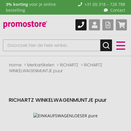
3% korting
voor je online
+31 (0) 318 – 728 788
bestelling
Contact
Home
Merkartikelen
RICHARTZ
RICHARTZ
WINKELWAGENMUNTJE puur
RICHARTZ WINKELWAGENMUNTJE puur
Naar
het
einde