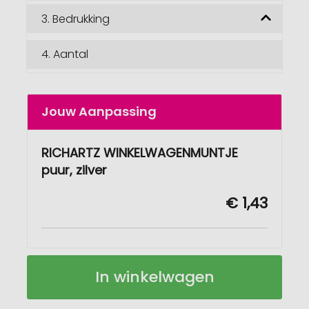
3.
Bedrukking
4.
Aantal
Jouw Aanpassing
RICHARTZ WINKELWAGENMUNTJE
puur, zilver
€ 1,43
RICHARTZ
Op
In winkelwagen
WINKELWAGENMUNTJE
voorraad
puur