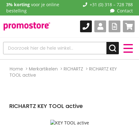
3% korting
voor je online
+31 (0) 318 – 728 788
bestelling
Contact
Home
Merkartikelen
RICHARTZ
RICHARTZ KEY
TOOL active
RICHARTZ KEY TOOL active
Naar
het
einde