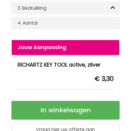
3.
Bedrukking
4.
Aantal
Jouw Aanpassing
RICHARTZ KEY TOOL active, zilver
€ 3,30
RICHARTZ
Op
In winkelwagen
KEY
voorraad
TOOL
active
Vraag hier uw offerte aan