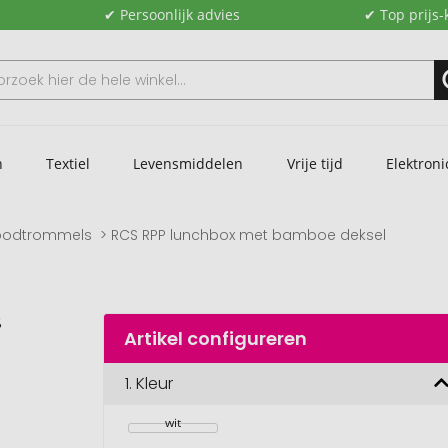
✔ Persoonlijk advies
✔ Top prijs-
n
Textiel
Levensmiddelen
Vrije tijd
Elektroni
oodtrommels
RCS RPP lunchbox met bamboe deksel
l
Artikel configureren
1.
Kleur
wit