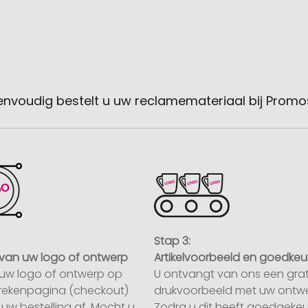
envoudig bestelt u uw reclamemateriaal bij Promo
Stap 3:
van uw logo of ontwerp
Artikelvoorbeeld en goedkeu
uw logo of ontwerp op
U ontvangt van ons een grat
rekenpagina (checkout)
drukvoorbeeld met uw ontwe
uw bestelling af. Mocht u
Zodra u dit heeft goedgekeu