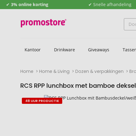
✔
3% online korting
✔ Snelle afhandeling
Kantoor
Drinkware
Giveaways
Tasse
Home
Home & Living
Dozen & verpakkingen
Br
RCS RPP lunchbox met bamboe dekse
Naar
Naar
48 UUR PRODUCTIE
het
het
einde
begin
van
van
de
de
afbeeldingengalerij
afbeeldingengalerij
gaan