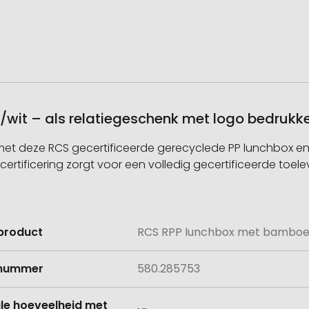
wit – als relatiegeschenk met logo bedrukk
it met deze RCS gecertificeerde gerecyclede PP lunchbox
rtificering zorgt voor een volledig gecertificeerde toele
product
RCS RPP lunchbox met bamboe 
e
lnummer
580.285753
le hoeveelheid met