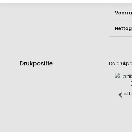
Voorr
Nettog
Drukpositie
De drukpo
artikel 