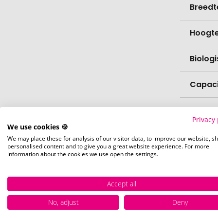
Breedt
Hoogt
Biolog
Capaci
vaatw
Privacy 
We use cookies 🍪
Verfijn
We may place these for analysis of our visitor data, to improve our website, s
personalised content and to give you a great website experience. For more
information about the cookies we use open the settings.
Levert
Accept all
Levert
No, adjust
Deny
Hoevee