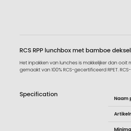
RCS RPP lunchbox met bamboe deksel/
Het inpakken van lunches is makkelijker dan oo
gemaakt van 100% RCS-gecertificeerd RPET. RCS-ce
Specification
Meer
Naam 
informati
Artike
Minima