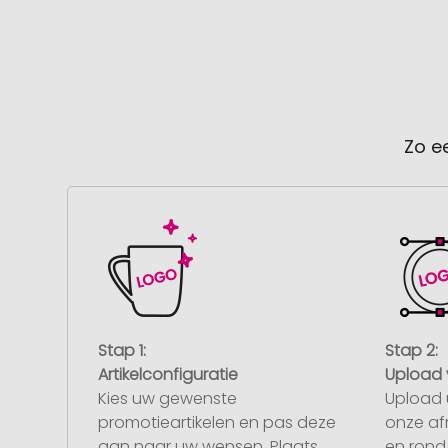
Zo e
Stap 1:
Stap 2:
Artikelconfiguratie
Upload 
Kies uw gewenste
Upload 
promotieartikelen en pas deze
onze af
aan naar uw wensen. Plaats
en rond 