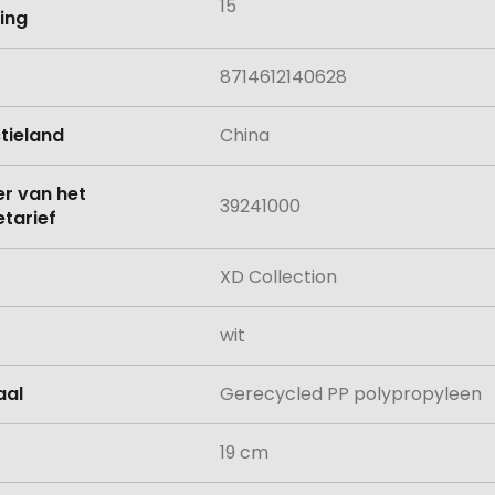
15
ing
8714612140628
tieland
China
 van het
39241000
tarief
XD Collection
wit
aal
Gerecycled PP polypropyleen
19 cm