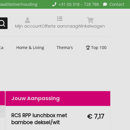
kwaliteitverhouding
+31 (0) 318 – 728 788
Contact
Mijn account
Offerte aanvraag
Winkelwagen
ca
Home & Living
Thema's
🏆 Top 100
Jouw Aanpassing
RCS RPP lunchbox met
€ 7,17
bamboe deksel/wit