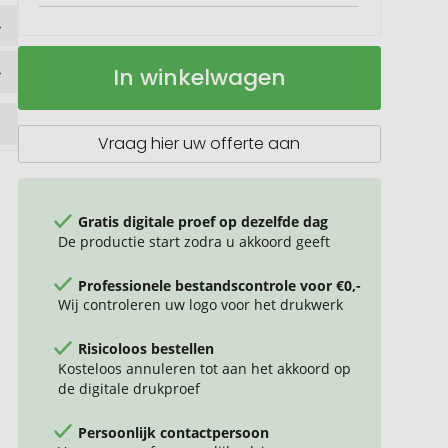
RCS
Op
In winkelwagen
RPP
voorraad
lunchbox
met
bamboe
Vraag hier uw offerte aan
deksel
Gratis digitale proef op dezelfde dag
De productie start zodra u akkoord geeft
Professionele bestandscontrole voor €0,-
Wij controleren uw logo voor het drukwerk
Risicoloos bestellen
Kosteloos annuleren tot aan het akkoord op
de digitale drukproef
Persoonlijk contactpersoon