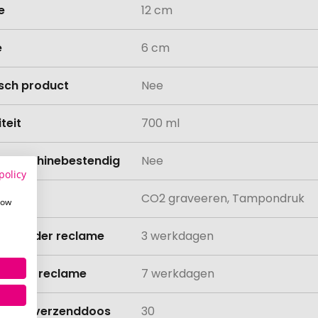
e
12 cm
e
6 cm
isch product
Nee
teit
700 ml
asmachinebestendig
Nee
policy
ing
CO2 graveeren, Tampondruk
how
ijd zonder reclame
3 werkdagen
ijd met reclame
7 werkdagen
lheid verzenddoos
30