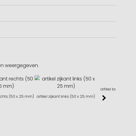
gen weergegeven.
artikel bovenzijde l
 rechts (50 x 25 mm)
artikel zijkant links (50 x 25 mm)
mm)