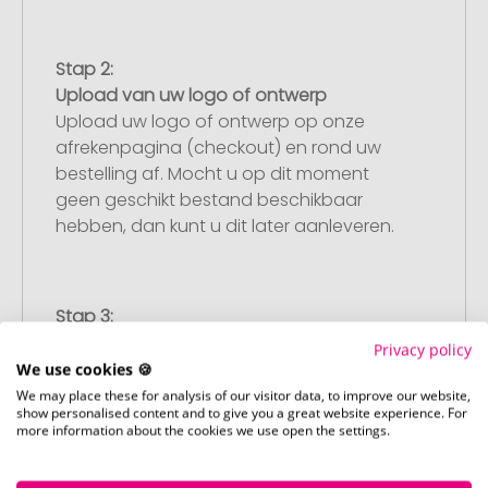
Stap 2:
Upload van uw logo of ontwerp
Upload uw logo of ontwerp op onze
afrekenpagina (checkout) en rond uw
bestelling af. Mocht u op dit moment
geen geschikt bestand beschikbaar
hebben, dan kunt u dit later aanleveren.
Stap 3:
Artikelvoorbeeld en goedkeuring
Privacy policy
U ontvangt van ons een gratis
We use cookies 🍪
drukvoorbeeld met uw ontwerp. Zodra u
We may place these for analysis of our visitor data, to improve our website,
show personalised content and to give you a great website experience. For
dit heeft goedgekeurd, starten wij direct
more information about the cookies we use open the settings.
met de productie.