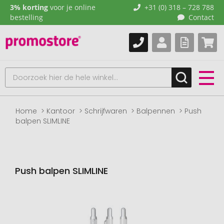
3% korting
voor je online
+31 (0) 318 – 728 788
bestelling
Contact
Home
Kantoor
Schrijfwaren
Balpennen
Push
balpen SLIMLINE
Push balpen SLIMLINE
Naar
het
einde