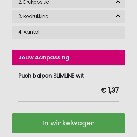
2.
Drukpositie
3.
Bedrukking
4.
Aantal
Jouw Aanpassing
Push balpen SLIMLINE wit
€ 1,37
Push
Op
In winkelwagen
balpen
voorraad
SLIMLINE