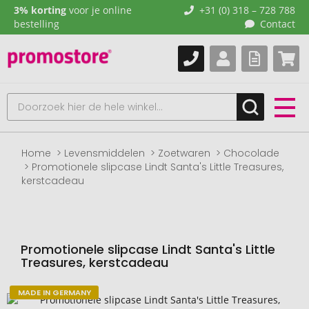
3% korting
voor je online
+31 (0) 318 – 728 788
bestelling
Contact
Home
Levensmiddelen
Zoetwaren
Chocolade
Promotionele slipcase Lindt Santa's Little Treasures,
kerstcadeau
Promotionele slipcase Lindt Santa's Little
Treasures, kerstcadeau
MADE IN GERMANY
Naar