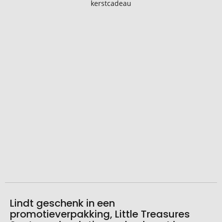
het
einde
van
de
afbeeldingengalerij
gaan
Naar
het
begin
van
de
Lindt geschenk in een
afbeeldingengalerij
promotieverpakking, Little Treasures