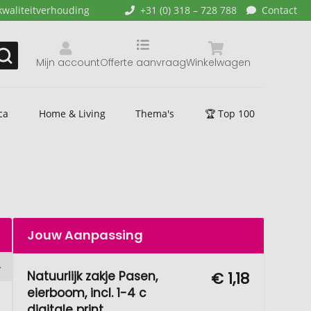
kwaliteitverhouding
+31 (0) 318 – 728 788
Contact
Mijn account
Offerte aanvraag
Winkelwagen
ca
Home & Living
Thema's
🏆 Top 100
Jouw Aanpassing
Natuurlijk zakje Pasen,
€ 1,18
eierboom, incl. 1-4 c
digitale print