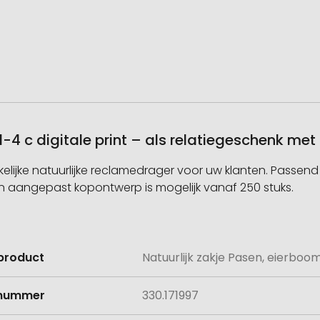
 1-4 c digitale print – als relatiegeschenk me
kelijke natuurlijke reclamedrager voor uw klanten. Passe
n aangepast kopontwerp is mogelijk vanaf 250 stuks.
product
Natuurlijk zakje Pasen, eierboom, 
e
lnummer
330.171997