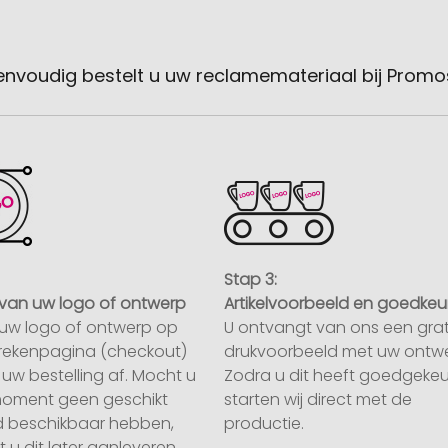
envoudig bestelt u uw reclamemateriaal bij Promo
Stap 3:
van uw logo of ontwerp
Artikelvoorbeeld en goedkeu
uw logo of ontwerp op
U ontvangt van ons een grat
rekenpagina (checkout)
drukvoorbeeld met uw ontwe
uw bestelling af. Mocht u
Zodra u dit heeft goedgekeu
moment geen geschikt
starten wij direct met de
 beschikbaar hebben,
productie.
 u dit later aanleveren.