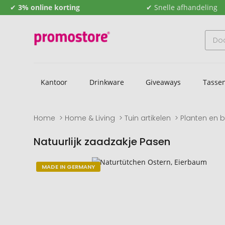
✔
3% online korting
✔ Snelle afhandeling
Kantoor
Drinkware
Giveaways
Tasse
Home
Home & Living
Tuin artikelen
Planten en 
Natuurlijk zaadzakje Pasen
Naar
Naar
MADE IN GERMANY
het
het
einde
begin
van
van
de
de
afbeeldingengalerij
afbeeldingengalerij
gaan