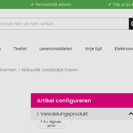
✔ Persoonlijk advies
✔ Top prijs-
n
Textiel
Levensmiddelen
Vrije tijd
Elektroni
bloemen
Natuurlijk zaadzakje Pasen
Artikel configureren
Natuurlijk zakje 
1.
Veredelungsprodukt
Pasen, 
eierboom, incl. 
1-4 c digitale 
print