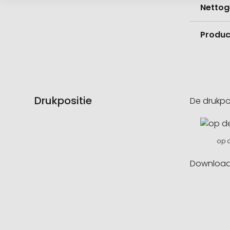
Nettog
Product
Drukpositie
De drukpo
op d
Downloa