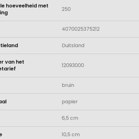
le hoeveelheid met
250
ing
4070025375212
tieland
Duitsland
 van het
12093000
tarief
bruin
aal
papier
6,5 cm
e
10,5 cm