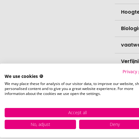
Hoogt
Biolog
vaatw
Verfijn
Privacy 
We use cookies 🍪
Levert
We may place these for analysis of our visitor data, to improve our website, s
personalised content and to give you a great website experience. For more
Levert
information about the cookies we use open the settings.
Hoevee
Accept all
No, adjust
Deny
Voorr