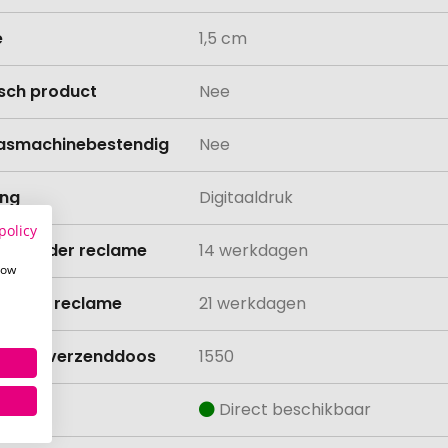
e
1,5 cm
isch product
Nee
asmachinebestendig
Nee
ing
Digitaaldruk
policy
ijd zonder reclame
14 werkdagen
how
ijd met reclame
21 werkdagen
lheid verzenddoos
1550
aad
Direct beschikbaar