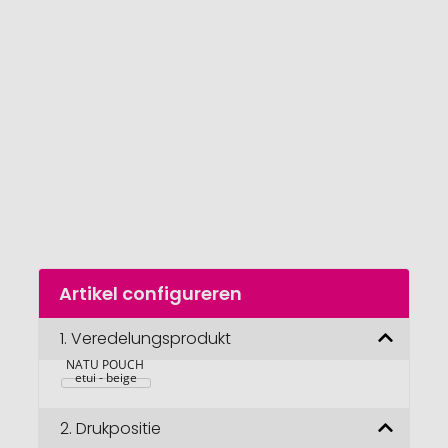
van
de
afbeeldingengalerij
gaan
Naar
Artikel configureren
het
begin
van
1.
Veredelungsprodukt
de
NATU POUCH 
afbeeldingengalerij
etui - beige
2.
Drukpositie