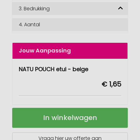
3.
Bedrukking
4.
Aantal
Jouw Aanpassing
NATU POUCH etui - beige
€ 1,65
NATU
Op
In winkelwagen
POUCH
voorraad
etui
Vraag hier uw offerte aan