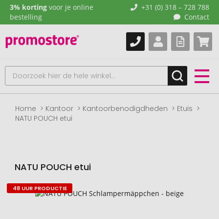
3% korting
voor je online
+31 (0) 318 – 728 788
bestelling
Contact
Home
Kantoor
Kantoorbenodigdheden
Etuis
NATU POUCH etui
NATU POUCH etui
48 UUR PRODUCTIE
Naar
het
einde