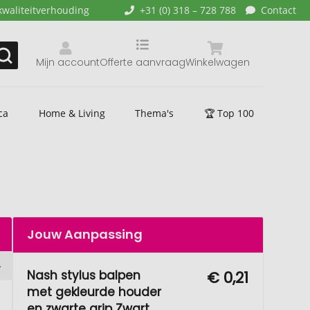
kwaliteitverhouding
+31 (0) 318 – 728 788
Contact
Mijn account
Offerte aanvraag
Winkelwagen
ca
Home & Living
Thema's
🏆 Top 100
Jouw Aanpassing
Nash stylus balpen
€ 0,21
met gekleurde houder
en zwarte grip Zwart