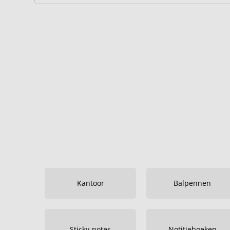
Kantoor
Balpennen
Sticky-notes
Notitieboeken