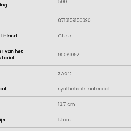
500
ing
8713159156390
tieland
China
 van het
96081092
tarief
zwart
aal
synthetisch materiaal
13.7 cm
ijn
1,1 cm