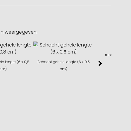
gen weergegeven.
rundum (25 x
e lengte (6 x 0,8
Schacht gehele lengte (6 x 0,5
cm)
cm)