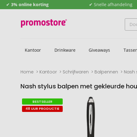
✔
3% online korting
✔ Snelle afhandeling
Kantoor
Drinkware
Giveaways
Tasse
Home
Kantoor
Schrijfwaren
Balpennen
Nash 
Nash stylus balpen met gekleurde hou
Naar
Naar
BESTSELLER
het
het
48 UUR PRODUCTIE
einde
begin
van
van
de
de
afbeeldingengalerij
afbeeldingengalerij
gaan