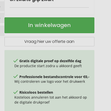
Nash
Op
In winkelwagen
stylus
voorraad
balpen
met
gekleurde
Vraag hier uw offerte aan
houder
en
zwarte
grip
Gratis digitale proef op dezelfde dag
De productie start zodra u akkoord geeft
Professionele bestandscontrole voor €0,-
Wij controleren uw logo voor het drukwerk
Risicoloos bestellen
Kosteloos annuleren tot aan het akkoord op
de digitale drukproef