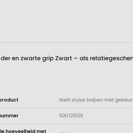
der en zwarte grip Zwart – als relatiegesch
product
Nash stylus balpen met gekleur
e
lnummer
500.125129
le hoeveelheid met