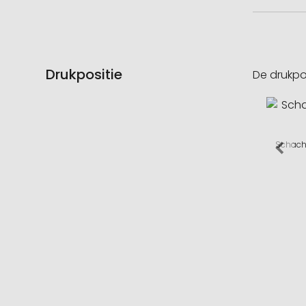
Drukpositie
De drukpo
Schacht