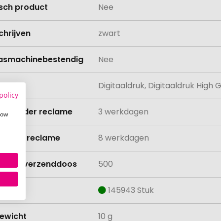
isch product
Nee
chrijven
zwart
asmachinebestendig
Nee
ing
Digitaaldruk, Digitaaldruk Hig
policy
ijd zonder reclame
3 werkdagen
how
ijd met reclame
8 werkdagen
lheid verzenddoos
500
aad
145943 Stuk
ewicht
10 g