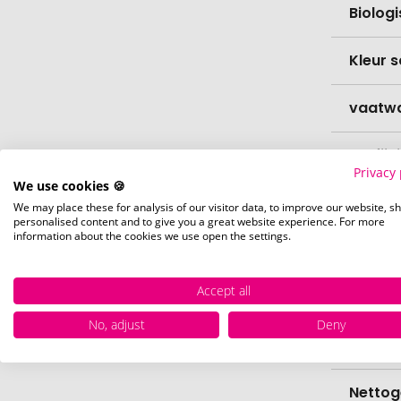
Biolog
Kleur s
vaatw
Verfijn
Privacy 
We use cookies 🍪
Levert
We may place these for analysis of our visitor data, to improve our website, s
personalised content and to give you a great website experience. For more
information about the cookies we use open the settings.
Levert
Accept all
Hoevee
No, adjust
Deny
Voorr
Nettog