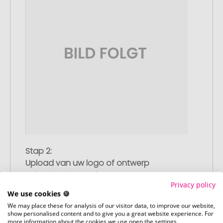
Stap 2:
Upload van uw logo of ontwerp
Upload uw logo of ontwerp op onze
Privacy policy
afrekenpagina (checkout) en rond uw
We use cookies 🍪
bestelling af. Mocht u op dit moment
We may place these for analysis of our visitor data, to improve our website,
geen geschikt bestand beschikbaar
show personalised content and to give you a great website experience. For
hebben, dan kunt u dit later aanleveren.
more information about the cookies we use open the settings.