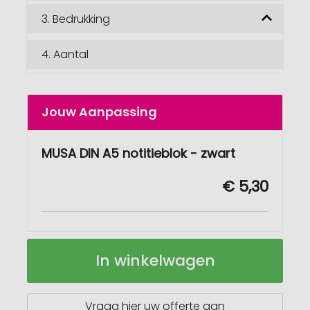
3.
Bedrukking
4.
Aantal
Jouw Aanpassing
MUSA DIN A5 notitieblok - zwart
€ 5,30
MUSA
Op
In winkelwagen
DIN
voorraad
A5
notitieboek
Vraag hier uw offerte aan