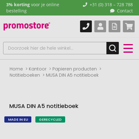
3% korting
voor je online
+31 (0) 318 – 728 788
bestelling
Contact
Home
Kantoor
Papieren producten
Notitieboeken
MUSA DIN A5 notitieboek
MUSA DIN A5 notitieboek
MADE IN EU
GERECYCLED
Naar
het
einde