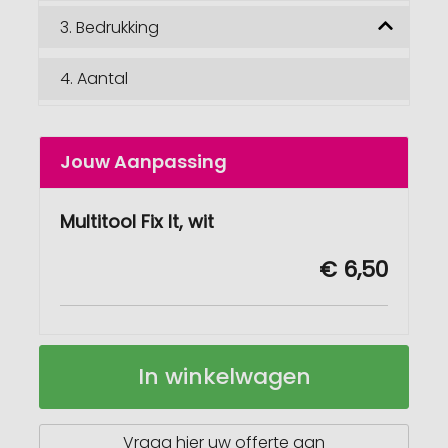
3.
Bedrukking
4.
Aantal
Jouw Aanpassing
Multitool Fix It, wit
€ 6,50
Multitool
Op
In winkelwagen
Fix
voorraad
It
Vraag hier uw offerte aan