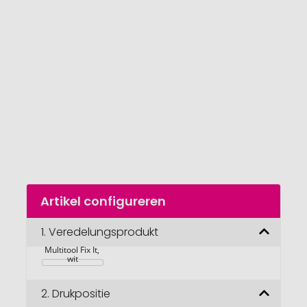
van
de
afbeeldingengalerij
gaan
Naar
Artikel configureren
het
begin
van
1.
Veredelungsprodukt
de
Multitool Fix It, 
afbeeldingengalerij
wit
2.
Drukpositie