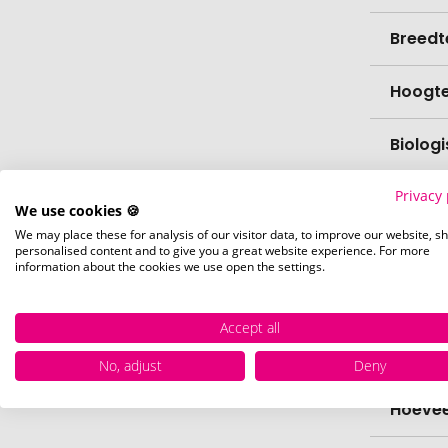
Breedt
Hoogt
Biolog
Privacy 
vaatw
We use cookies 🍪
We may place these for analysis of our visitor data, to improve our website, s
Verfijn
personalised content and to give you a great website experience. For more
information about the cookies we use open the settings.
Levert
Accept all
Levert
No, adjust
Deny
Hoevee