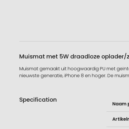
Muismat met 5W draadloze oplader/zw
Muismat gemaakt uit hoogwaardig PU met geïnte
nieuwste generatie, iPhone 8 en hoger. De muism
Specification
Meer
Naam 
informati
Artike