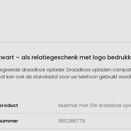
art – als relatiegeschenk met logo bedruk
greerde draadloze oplader. Draadloos opladen compatib
at kan ook als standaard voor uw telefoon gebruikt worde
product
Muismat met 5W draadloze opl
e
lnummer
580.268778