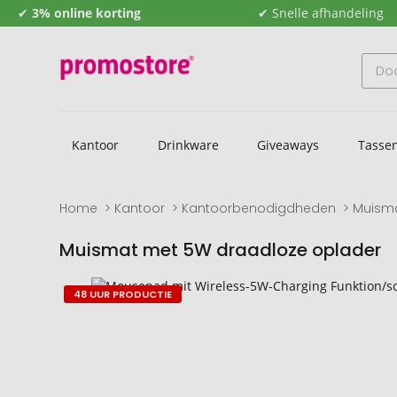
✔
3% online korting
✔ Snelle afhandeling
Kantoor
Drinkware
Giveaways
Tasse
Home
Kantoor
Kantoorbenodigdheden
Muism
Muismat met 5W draadloze oplader
Naar
Naar
48 UUR PRODUCTIE
het
het
einde
begin
van
van
de
de
afbeeldingengalerij
afbeeldingengalerij
gaan