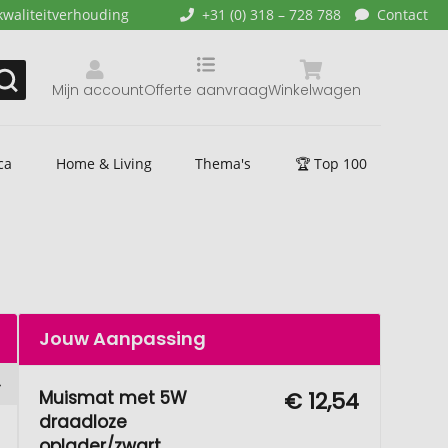
kwaliteitverhouding
+31 (0) 318 – 728 788
Contact
Mijn account
Offerte aanvraag
Winkelwagen
ca
Home & Living
Thema's
🏆 Top 100
Jouw Aanpassing
Muismat met 5W
€ 12,54
draadloze
oplader/zwart