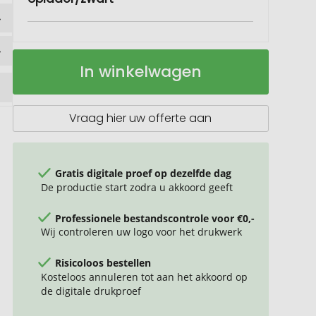
Muismat
Op
In winkelwagen
met
voorraad
5W
draadloze
oplader
Vraag hier uw offerte aan
Gratis digitale proef op dezelfde dag
De productie start zodra u akkoord geeft
Professionele bestandscontrole voor €0,-
Wij controleren uw logo voor het drukwerk
Risicoloos bestellen
Kosteloos annuleren tot aan het akkoord op
de digitale drukproef