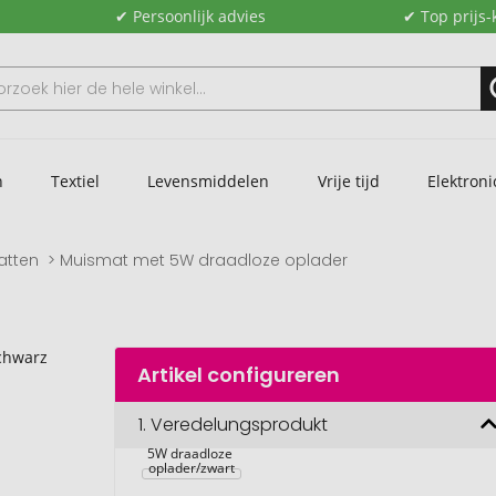
✔ Persoonlijk advies
✔ Top prijs-
n
Textiel
Levensmiddelen
Vrije tijd
Elektroni
atten
Muismat met 5W draadloze oplader
Artikel configureren
1.
Veredelungsprodukt
Muismat met 
5W draadloze 
oplader/zwart