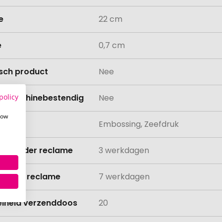
e
22 cm
e
0,7 cm
isch product
Nee
policy
asmachinebestendig
Nee
how
ing
Embossing, Zeefdruk
ijd zonder reclame
3 werkdagen
ijd met reclame
7 werkdagen
lheid verzenddoos
20