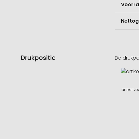
Voorr
Nettog
Drukpositie
De drukpo
artikel v