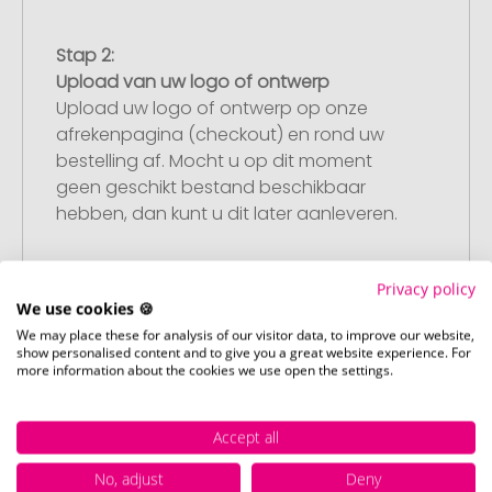
Stap 2:
Upload van uw logo of ontwerp
Upload uw logo of ontwerp op onze
afrekenpagina (checkout) en rond uw
bestelling af. Mocht u op dit moment
geen geschikt bestand beschikbaar
hebben, dan kunt u dit later aanleveren.
Privacy policy
Stap 3:
We use cookies 🍪
Artikelvoorbeeld en goedkeuring
We may place these for analysis of our visitor data, to improve our website,
show personalised content and to give you a great website experience. For
U ontvangt van ons een gratis
more information about the cookies we use open the settings.
drukvoorbeeld met uw ontwerp. Zodra u
dit heeft goedgekeurd, starten wij direct
met de productie.
Accept all
No, adjust
Deny