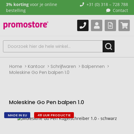
3% korting
voor je online
+31 (0) 318 – 728 788
bestelling
Contact
Home
Kantoor
Schrijfwaren
Balpennen
Moleskine Go Pen balpen 1.0
Moleskine Go Pen balpen 1.0
MADE IN EU
48 UUR PRODUCTIE
Naar
het
einde