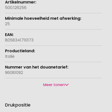
500.126256
25
8058341710173
Italië
96081092
Meer tonen
Drukpositie