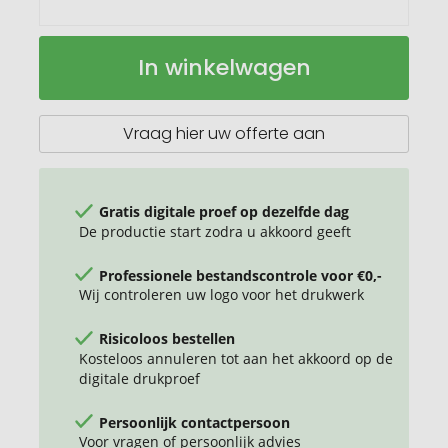
Moleskine
Op
In winkelwagen
Go
voorraad
Pen
balpen
1.0
Vraag hier uw offerte aan
Gratis digitale proef op dezelfde dag
De productie start zodra u akkoord geeft
Professionele bestandscontrole voor €0,-
Wij controleren uw logo voor het drukwerk
Risicoloos bestellen
Kosteloos annuleren tot aan het akkoord op de
digitale drukproef
Persoonlijk contactpersoon
Voor vragen of persoonlijk advies