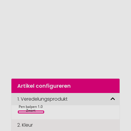
van
de
afbeeldingengalerij
gaan
Naar
Artikel configureren
het
begin
van
1.
Veredelungsprodukt
Moleskine Go 
de
Pen balpen 1.0 
afbeeldingengalerij
Zwart 
2.
Kleur