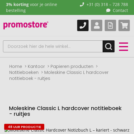
3% korting
voor je online
+31 (0) 318 – 728 788
bestelling
Contact
Home
Kantoor
Papieren producten
Notitieboeken
Moleskine Classic L hardcover
notitieboek - ruitjes
Moleskine Classic L hardcover notitieboek
- ruitjes
48 UUR PRODUCTIE
Naar