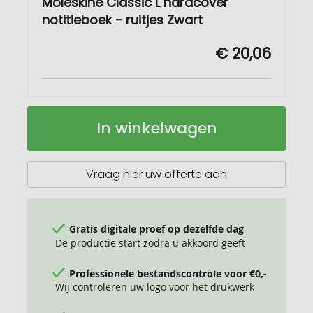
Moleskine Classic L hardcover
notitieboek - ruitjes Zwart
€ 20,06
Moleskine
Op
In winkelwagen
Classic
voorraad
L
hardcover
notitieboek
Vraag hier uw offerte aan
-
ruitjes
Gratis digitale proef op dezelfde dag
De productie start zodra u akkoord geeft
Professionele bestandscontrole voor €0,-
Wij controleren uw logo voor het drukwerk