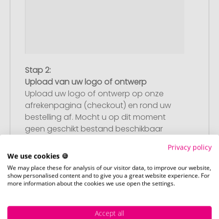
Stap 2:
Upload van uw logo of ontwerp
Upload uw logo of ontwerp op onze
afrekenpagina (checkout) en rond uw
bestelling af. Mocht u op dit moment
geen geschikt bestand beschikbaar
hebben, dan kunt u dit later aanleveren.
Privacy policy
We use cookies 🍪
We may place these for analysis of our visitor data, to improve our website,
show personalised content and to give you a great website experience. For
Stap 3:
more information about the cookies we use open the settings.
Artikelvoorbeeld en goedkeuring
U ontvangt van ons een gratis
Accept all
drukvoorbeeld met uw ontwerp. Zodra u