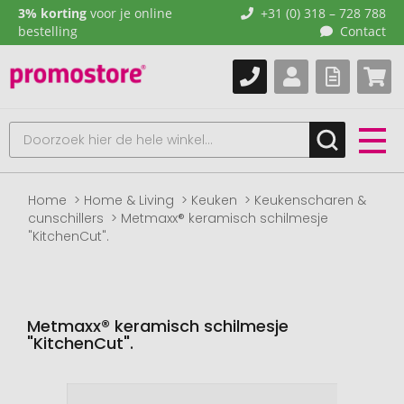
3% korting
voor je online
+31 (0) 318 – 728 788
bestelling
Contact
Home
Home & Living
Keuken
Keukenscharen &
cunschillers
Metmaxx® keramisch schilmesje
"KitchenCut".
Metmaxx® keramisch schilmesje
"KitchenCut".
Naar