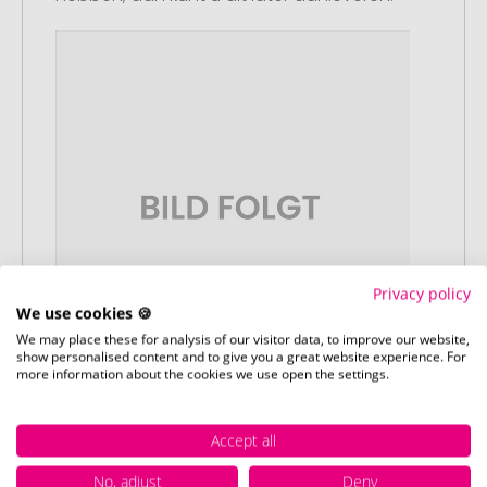
Privacy policy
We use cookies 🍪
We may place these for analysis of our visitor data, to improve our website,
show personalised content and to give you a great website experience. For
more information about the cookies we use open the settings.
Stap 3:
Accept all
Artikelvoorbeeld en goedkeuring
U ontvangt van ons een gratis
No, adjust
Deny