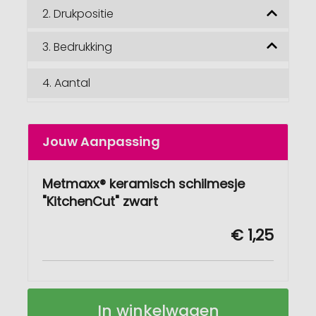
2.
Drukpositie
3.
Bedrukking
4.
Aantal
Jouw Aanpassing
Metmaxx® keramisch schilmesje
"KitchenCut" zwart
€ 1,25
Metmaxx®
Op
In winkelwagen
keramisch
voorraad