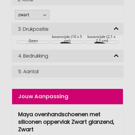
3.
Drukpositie
bovenzijde (10 x 5 
bovenzijde (2,1 x 
Geen
cm)
2,1 cm)
4.
Bedrukking
5.
Aantal
Jouw Aanpassing
Maya ovenhandschoenen met
siliconen oppervlak Zwart glanzend,
Zwart