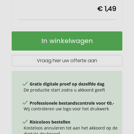
€ 1,49
Maya
Op
In winkelwagen
ovenhandschoenen
voorraad
met
siliconen
oppervlak
Vraag hier uw offerte aan
Gratis digitale proef op dezelfde dag
De productie start zodra u akkoord geeft
Professionele bestandscontrole voor €0,-
Wij controleren uw logo voor het drukwerk
Risicoloos bestellen
Kosteloos annuleren tot aan het akkoord op de
digitale drukproef