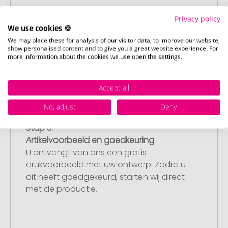
Stap 2:
Privacy policy
Upload van uw logo of ontwerp
We use cookies 🍪
Upload uw logo of ontwerp op onze
We may place these for analysis of our visitor data, to improve our website,
afrekenpagina (checkout) en rond uw
show personalised content and to give you a great website experience. For
more information about the cookies we use open the settings.
bestelling af. Mocht u op dit moment
geen geschikt bestand beschikbaar
hebben, dan kunt u dit later aanleveren.
Accept all
No, adjust
Deny
Stap 3:
Artikelvoorbeeld en goedkeuring
U ontvangt van ons een gratis
drukvoorbeeld met uw ontwerp. Zodra u
dit heeft goedgekeurd, starten wij direct
met de productie.