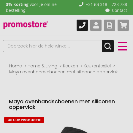
3% korting
voor je online
+31 (0) 318 – 728 788
bestelling
Contact
Home
Home & Living
Keuken
Keukentextiel
Maya ovenhandschoenen met siliconen oppervlak
Maya ovenhandschoenen met siliconen
oppervlak
48 UUR PRODUCTIE
Naar
het