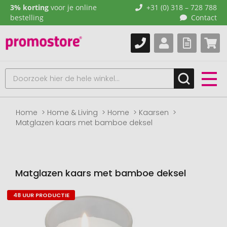
3% korting
voor je online
+31 (0) 318 – 728 788
bestelling
Contact
Home
Home & Living
Home
Kaarsen
Matglazen kaars met bamboe deksel
Matglazen kaars met bamboe deksel
48 UUR PRODUCTIE
Naar
het
einde