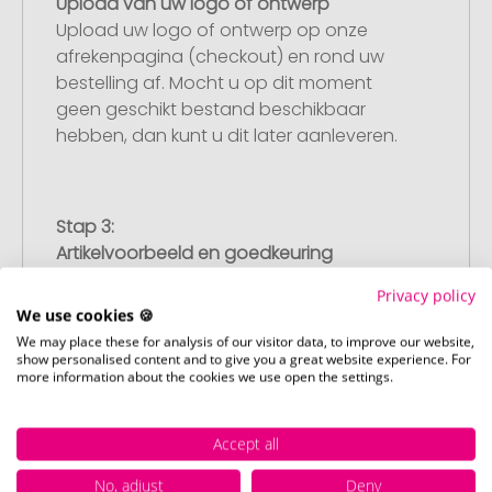
Upload van uw logo of ontwerp
Upload uw logo of ontwerp op onze
afrekenpagina (checkout) en rond uw
bestelling af. Mocht u op dit moment
geen geschikt bestand beschikbaar
hebben, dan kunt u dit later aanleveren.
Stap 3:
Artikelvoorbeeld en goedkeuring
U ontvangt van ons een gratis
Privacy policy
drukvoorbeeld met uw ontwerp. Zodra u
We use cookies 🍪
dit heeft goedgekeurd, starten wij direct
We may place these for analysis of our visitor data, to improve our website,
met de productie.
show personalised content and to give you a great website experience. For
more information about the cookies we use open the settings.
Accept all
Stap 4:
Punctuele en snelle levering
No, adjust
Deny