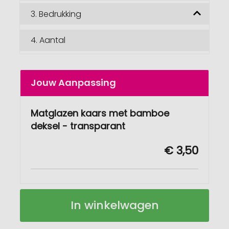
3.
Bedrukking
4.
Aantal
Jouw Aanpassing
Matglazen kaars met bamboe
deksel - transparant
€ 3,50
Matglazen
Op
In winkelwagen
kaars
voorraad
met
bamboe