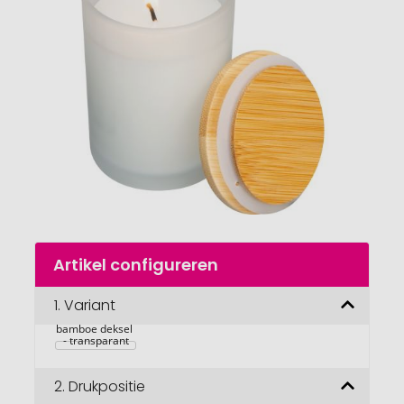
van
de
afbeeldingengalerij
gaan
Naar
Artikel configureren
het
begin
van
1.
Variant
Matglazen 
kaars met 
de
bamboe deksel 
afbeeldingengalerij
- transparant
2.
Drukpositie