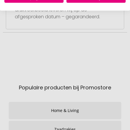
Na uw goedkeuring van het
drukvoorbeeld leveren wij op de
afgesproken datum – gegarandeerd.
Populaire producten bij Promostore
Home & Living
Zaadzakjes