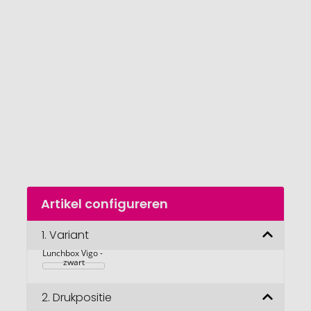
van
de
afbeeldingengalerij
gaan
Naar
Artikel configureren
het
begin
van
1.
Variant
de
Lunchbox Vigo - 
afbeeldingengalerij
zwart
2.
Drukpositie