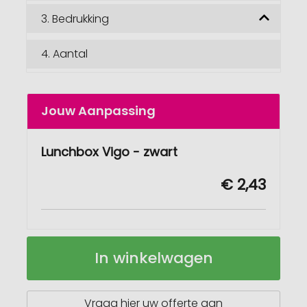
3.
Bedrukking
4.
Aantal
Jouw Aanpassing
Lunchbox Vigo - zwart
€ 2,43
Lunchbox
Op
In winkelwagen
Vigo
voorraad
Vraag hier uw offerte aan