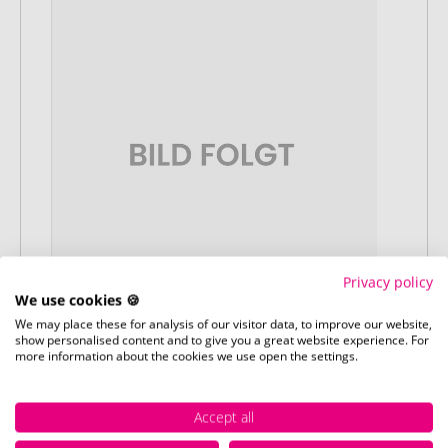
Privacy policy
We use cookies 🍪
We may place these for analysis of our visitor data, to improve our website,
show personalised content and to give you a great website experience. For
Stap 3:
more information about the cookies we use open the settings.
Artikelvoorbeeld en goedkeuring
U ontvangt van ons een gratis
Accept all
drukvoorbeeld met uw ontwerp. Zodra u
dit heeft goedgekeurd, starten wij direct