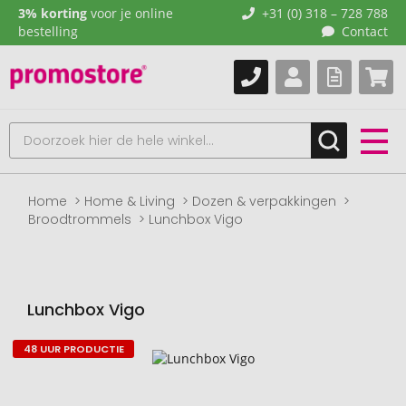
3% korting
voor je online
+31 (0) 318 – 728 788
bestelling
Contact
Home
Home & Living
Dozen & verpakkingen
Broodtrommels
Lunchbox Vigo
Lunchbox Vigo
48 UUR PRODUCTIE
Naar
het
einde