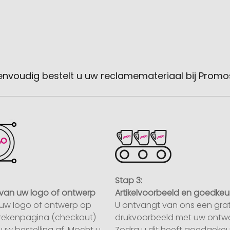
envoudig bestelt u uw reclamemateriaal bij Promo
Stap 3:
van uw logo of ontwerp
Artikelvoorbeeld en goedkeu
uw logo of ontwerp op
U ontvangt van ons een grat
rekenpagina (checkout)
drukvoorbeeld met uw ontwe
uw bestelling af. Mocht u
Zodra u dit heeft goedgekeu