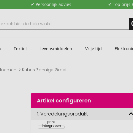
✔ Persoonlijk advies
✔ Top prijs-
n
Textiel
Levensmiddelen
Vrije tijd
Elektroni
bloemen
Kubus Zonnige Groei
Artikel configureren
Zonnebloem 
kubus, dwerg 
1.
Veredelungsprodukt
zonnebloem, 1-
4 c digitale 
print 
inbegrepen