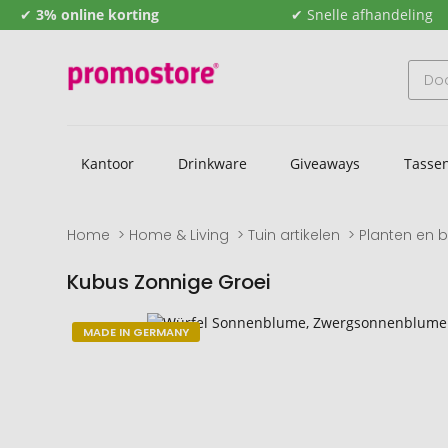
✔
3% online korting
✔ Snelle afhandeling
Kantoor
Drinkware
Giveaways
Tasse
Home
Home & Living
Tuin artikelen
Planten en 
Kubus Zonnige Groei
Naar
Naar
MADE IN GERMANY
het
het
einde
begin
van
van
de
de
afbeeldingengalerij
afbeeldingengalerij
gaan