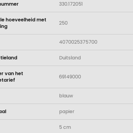
lnummer
330.172051
le hoeveelheid met
250
ing
4070025375700
tieland
Duitsland
 van het
69149000
tarief
blauw
aal
papier
5 cm