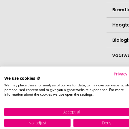
Breedt
Hoogt
Biolog
vaatw
Verfijn
Privacy 
We use cookies 🍪
We may place these for analysis of our visitor data, to improve our website, s
Levert
personalised content and to give you a great website experience. For more
information about the cookies we use open the settings.
Levert
Accept all
Hoevee
No, adjust
Deny