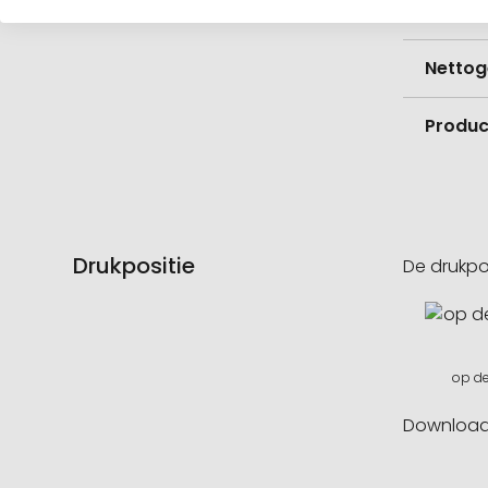
Voorr
Nettog
Product
Drukpositie
De drukpo
op de
Downloa