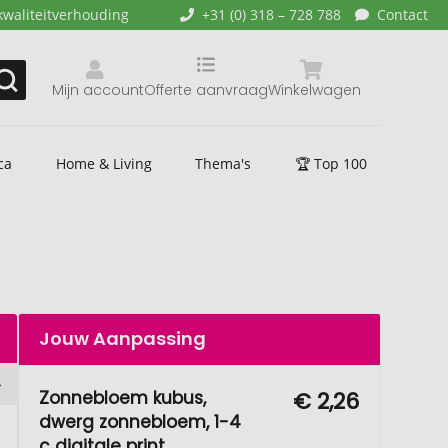
kwaliteitverhouding
+31 (0) 318 – 728 788
Contact
Mijn account
Offerte aanvraag
Winkelwagen
ca
Home & Living
Thema's
🏆 Top 100
Jouw Aanpassing
Zonnebloem kubus,
€ 2,26
dwerg zonnebloem, 1-4
c digitale print