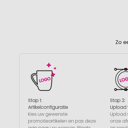
Zo e
Stap 1:
Stap 2:
Artikelconfiguratie
Upload 
Kies uw gewenste
Upload 
promotieartikelen en pas deze
onze af
aan naar uw wensen. Plaats
en rond 