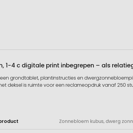
1-4 c digitale print inbegrepen – als relat
 een grondtablet, plantinstructies en dwergzonnebloempi
het deksel is ruimte voor een reclameopdruk vanaf 250 stu
product
Zonnebloem kubus, dwerg zonneb
e