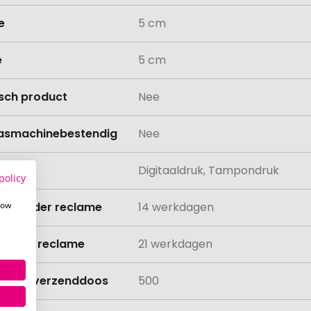
e
5 cm
e
5 cm
isch product
Nee
asmachinebestendig
Nee
ing
Digitaaldruk, Tampondruk
policy
how
ijd zonder reclame
14 werkdagen
ijd met reclame
21 werkdagen
lheid verzenddoos
500