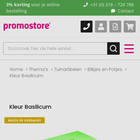
3% korting
voor je online
+31 (0) 318 – 728 788
bestelling
Contact
Home
Thema's
Tuinartikelen
Blikjes en Potjes
Kleur Basilicum
Kleur Basilicum
MADE IN GERMANY
Naar
het
einde