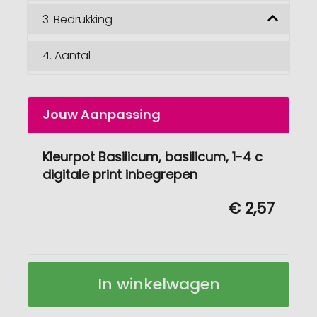
3.
Bedrukking
4.
Aantal
Jouw Aanpassing
Kleurpot Basilicum, basilicum, 1-4 c
digitale print inbegrepen
€ 2,57
Kleur
Op
In winkelwagen
Basilicum
voorraad