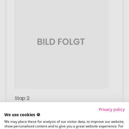
Stap 2:
Upload van uw logo of ontwerp
Privacy policy
Upload uw logo of ontwerp op onze
We use cookies 🍪
afrekenpagina (checkout) en rond uw
We may place these for analysis of our visitor data, to improve our website,
bestelling af. Mocht u op dit moment
show personalised content and to give you a great website experience. For