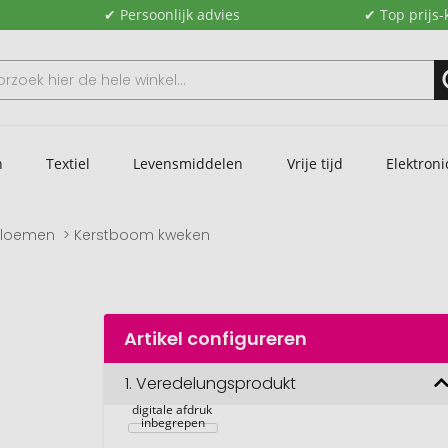
✔ Persoonlijk advies
✔ Top prijs-
n
Textiel
Levensmiddelen
Vrije tijd
Elektroni
bloemen
Kerstboom kweken
Artikel configureren
Groeiende 
1.
Veredelungsprodukt
dennenboom, 
gras, 1-4 c 
digitale afdruk 
inbegrepen