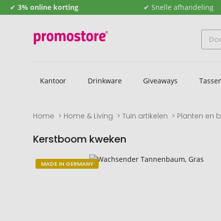
✔
3% online korting
✔ Snelle afhandeling
Kantoor
Drinkware
Giveaways
Tasse
Home
Home & Living
Tuin artikelen
Planten en 
Kerstboom kweken
Naar
Naar
MADE IN GERMANY
het
het
einde
begin
van
van
de
de
afbeeldingengalerij
afbeeldingengalerij
gaan