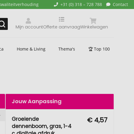
kwaliteitverhouding
+31 (0) 318 – 728 788
Contact
Mijn account
Offerte aanvraag
Winkelwagen
ca
Home & Living
Thema's
🏆 Top 100
Jouw Aanpassing
Groeiende
€ 4,57
dennenboom, gras, 1-4
c digitale afdruk