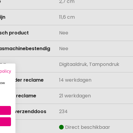
e
2,7 cm
ijn
11,6 cm
isch product
Nee
asmachinebestendig
Nee
ing
Digitaaldruk, Tampondruk
policy
ijd zonder reclame
14 werkdagen
how
ijd met reclame
21 werkdagen
lheid verzenddoos
234
aad
Direct beschikbaar