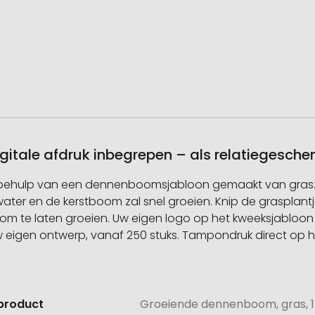
gitale afdruk inbegrepen – als relatiegesch
et behulp van een dennenboomsjabloon gemaakt van gras
water en de kerstboom zal snel groeien. Knip de grasplantj
ik om te laten groeien. Uw eigen logo op het kweeksjabloon i
 eigen ontwerp, vanaf 250 stuks. Tampondruk direct op het
product
Groeiende dennenboom, gras, 1-
e