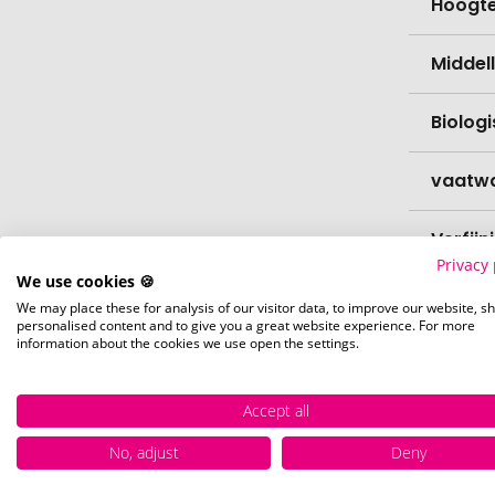
Hoogt
Middell
Biolog
vaatw
Verfijn
Privacy 
We use cookies 🍪
Levert
We may place these for analysis of our visitor data, to improve our website, s
personalised content and to give you a great website experience. For more
information about the cookies we use open the settings.
Levert
Accept all
Hoevee
No, adjust
Deny
Voorr