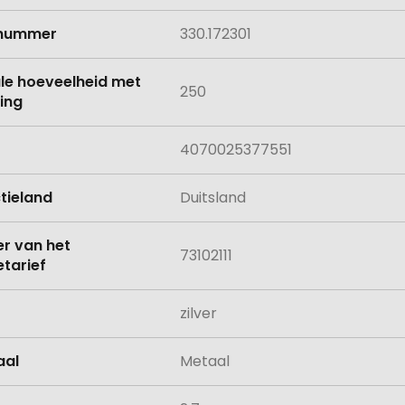
lnummer
330.172301
le hoeveelheid met
250
ing
4070025377551
tieland
Duitsland
 van het
73102111
tarief
zilver
aal
Metaal