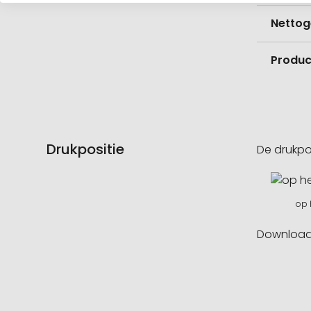
Nettog
Product
Drukpositie
De drukpo
op 
Downloa