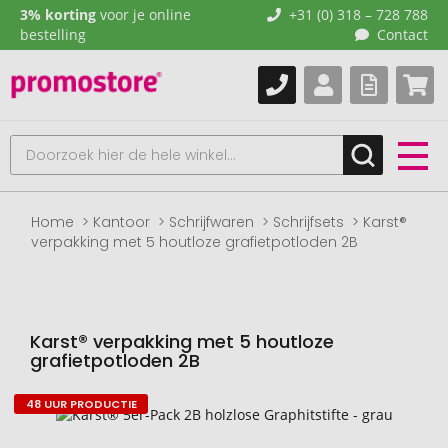
3% korting
voor je online
+31 (0) 318 – 728 788
bestelling
Contact
Home
Kantoor
Schrijfwaren
Schrijfsets
Karst®
verpakking met 5 houtloze grafietpotloden 2B
Karst® verpakking met 5 houtloze
grafietpotloden 2B
48 UUR PRODUCTIE
Naar
het