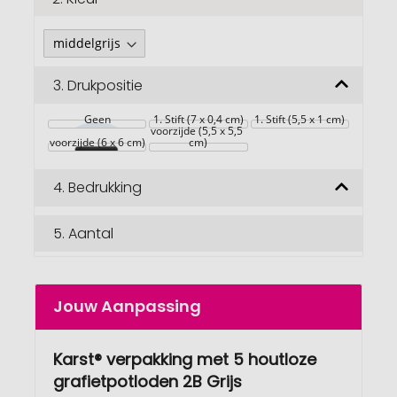
3.
Drukpositie
Geen
1. Stift (7 x 0,4 cm)
1. Stift (5,5 x 1 cm)
voorzijde (5,5 x 5,5 
voorzijde (6 x 6 cm)
cm)
4.
Bedrukking
5.
Aantal
Jouw Aanpassing
Karst® verpakking met 5 houtloze
grafietpotloden 2B Grijs