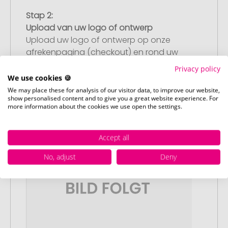
Stap 2:
Upload van uw logo of ontwerp
Upload uw logo of ontwerp op onze
afrekenpagina (checkout) en rond uw
bestelling af. Mocht u op dit moment
Privacy policy
geen geschikt bestand beschikbaar
We use cookies 🍪
hebben, dan kunt u dit later aanleveren.
We may place these for analysis of our visitor data, to improve our website,
show personalised content and to give you a great website experience. For
more information about the cookies we use open the settings.
Accept all
No, adjust
Deny