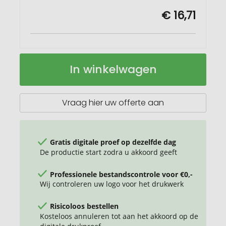
€ 16,71
Karst®
Op
In winkelwagen
verpakking
voorraad
met
5
houtloze
Vraag hier uw offerte aan
grafietpotloden
2B
Gratis digitale proef op dezelfde dag
De productie start zodra u akkoord geeft
Professionele bestandscontrole voor €0,-
Wij controleren uw logo voor het drukwerk
Risicoloos bestellen
Kosteloos annuleren tot aan het akkoord op de