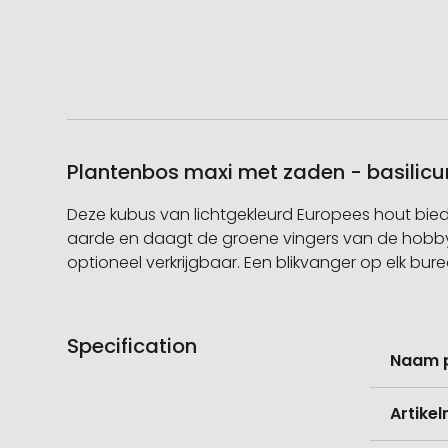
Plantenbos maxi met zaden - basilicu
Deze kubus van lichtgekleurd Europees hout bied
aarde en daagt de groene vingers van de hobbytu
optioneel verkrijgbaar. Een blikvanger op elk bur
Specification
Meer
Naam 
informati
Artike