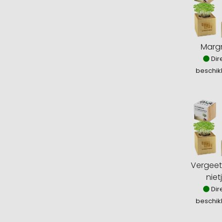
Margr
Dir
beschik
Vergee
niet
Dir
beschik