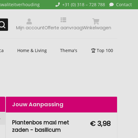
kwaliteitverhouding
+31 (0) 318 – 728 788
Contact
Mijn account
Offerte aanvraag
Winkelwagen
ca
Home & Living
Thema's
🏆 Top 100
Jouw Aanpassing
Plantenbos maxi met
€ 3,98
zaden - basilicum