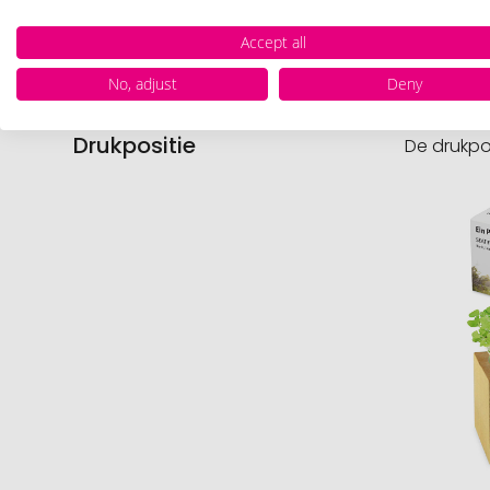
Nettog
Accept all
No, adjust
Deny
Drukpositie
De drukpo