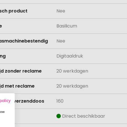
isch product
Nee
e
Basilicum
asmachinebestendig
Nee
ing
Digitaaldruk
ijd zonder reclame
20 werkdagen
ijd met reclame
20 werkdagen
policy
lheid verzenddoos
160
how
aad
Direct beschikbaar