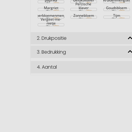
paprika
Geluksklaver
Kruidenmengsel
Perzische 
Margriet
klaver
Goudsbloem
Zomerbloemenmengsel
Zonnebloem
Tijm
Vergeet-me-
nietje
2.
Drukpositie
3.
Bedrukking
4.
Aantal