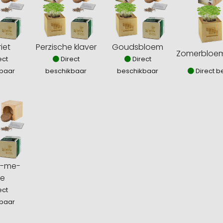
iet
Perzische klaver
Goudsbloem
Zomerbloe
ect
Direct
Direct
baar
beschikbaar
beschikbaar
Direct b
t-me-
je
ect
baar