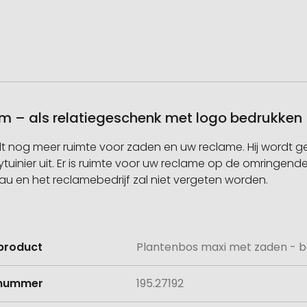
m – als relatiegeschenk met logo bedrukken
t nog meer ruimte voor zaden en uw reclame. Hij wordt g
inier uit. Er is ruimte voor uw reclame op de omringend
eau en het reclamebedrijf zal niet vergeten worden.
product
Plantenbos maxi met zaden - b
e
lnummer
195.27192