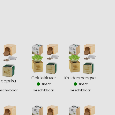
Geluksklaver
Kruidenmengsel
 paprika
Direct
Direct
eschikbaar
beschikbaar
beschikbaar