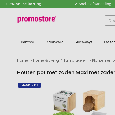
✔
3% online korting
✔ Snelle afhandeling
Kantoor
Drinkware
Giveaways
Tasse
Home
Home & Living
Tuin artikelen
Planten en 
Houten pot met zaden Maxi met zade
Naar
Naar
MADE IN EU
het
het
einde
begin
van
van
de
de
afbeeldingengalerij
afbeeldingengalerij
gaan