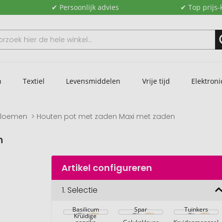
✔ Persoonlijk advies
✔ Top prijs-
n
Textiel
Levensmiddelen
Vrije tijd
Elektroni
bloemen
Houten pot met zaden Maxi met zaden
n
Artikel configureren
1.
Selectie
Basilicum
Spar
Tuinkers
Kruidige 