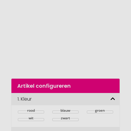
van
de
afbeeldingengalerij
gaan
Naar
Artikel configureren
het
begin
van
1.
Kleur
de
afbeeldingengalerij
rood
blauw
groen
wit
zwart