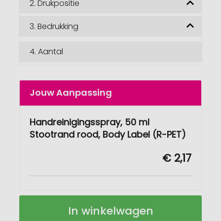
2.
Drukpositie
3.
Bedrukking
4.
Aantal
Jouw Aanpassing
Handreinigingsspray, 50 ml
Stootrand rood, Body Label (R-PET)
€ 2,17
Handreinigingsspray
Op
In winkelwagen
50
voorraad
ml