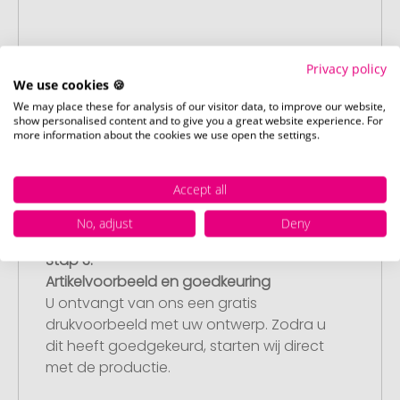
Stap 2:
Privacy policy
Upload van uw logo of ontwerp
We use cookies 🍪
Upload uw logo of ontwerp op onze
We may place these for analysis of our visitor data, to improve our website,
afrekenpagina (checkout) en rond uw
show personalised content and to give you a great website experience. For
more information about the cookies we use open the settings.
bestelling af. Mocht u op dit moment
geen geschikt bestand beschikbaar
hebben, dan kunt u dit later aanleveren.
Accept all
No, adjust
Deny
Stap 3:
Artikelvoorbeeld en goedkeuring
U ontvangt van ons een gratis
drukvoorbeeld met uw ontwerp. Zodra u
dit heeft goedgekeurd, starten wij direct
met de productie.