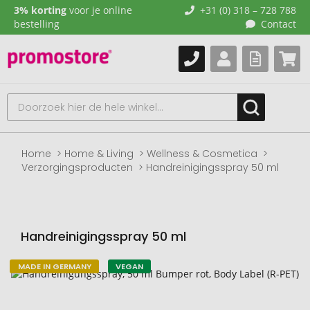
3% korting
voor je online
+31 (0) 318 – 728 788
bestelling
Contact
Home
Home & Living
Wellness & Cosmetica
Verzorgingsproducten
Handreinigingsspray 50 ml
Handreinigingsspray 50 ml
MADE IN GERMANY
VEGAN
Naar
het
einde