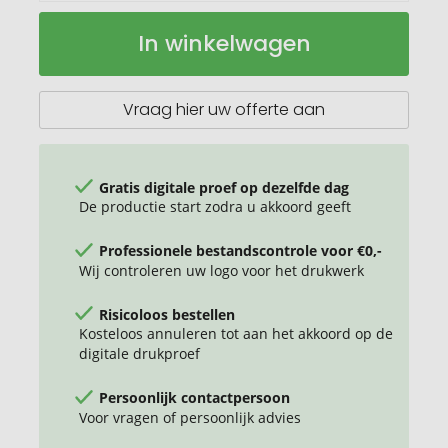
Handontsmettingsspray
Op
In winkelwagen
(DIN
voorraad
EN
1500)
50
Vraag hier uw offerte aan
ml
Gratis digitale proef op dezelfde dag
De productie start zodra u akkoord geeft
Professionele bestandscontrole voor €0,-
Wij controleren uw logo voor het drukwerk
Risicoloos bestellen
Kosteloos annuleren tot aan het akkoord op de
digitale drukproef
Persoonlijk contactpersoon
Voor vragen of persoonlijk advies