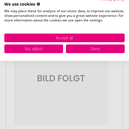
Kies uw gewenste promotieartikelen en
We use cookies 🍪
pas deze aan naar uw wensen. Plaats
We may place these for analysis of our visitor data, to improve our website,
vervolgens de geconfigureerde artikelen
show personalised content and to give you a great website experience. For
more information about the cookies we use open the settings.
in uw winkelwagen.
Accept all
No, adjust
Deny