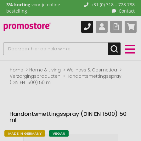
3% korting
voor je online
+31 (0) 318 – 728 788
bestelling
Contact
Home
Home & Living
Wellness & Cosmetica
Verzorgingsproducten
Handontsmettingsspray
(DIN EN 1500) 50 ml
Handontsmettingsspray (DIN EN 1500) 50
ml
MADE IN GERMANY
VEGAN
Naar