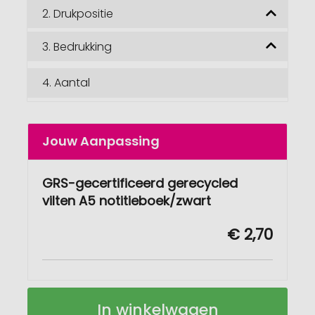
2.
Drukpositie
3.
Bedrukking
4.
Aantal
Jouw Aanpassing
GRS-gecertificeerd gerecycled
vilten A5 notitieboek/zwart
€ 2,70
GRS-
Op
In winkelwagen
gecertificeerd
voorraad