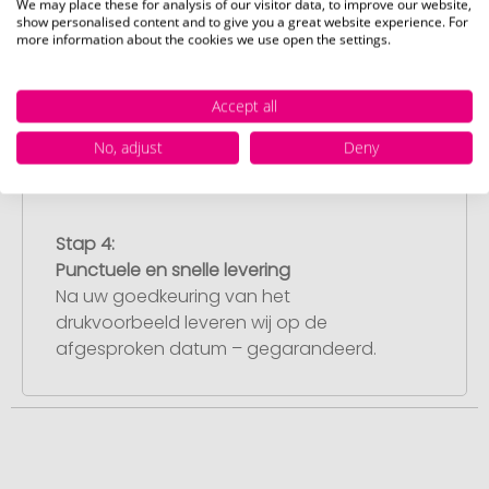
We may place these for analysis of our visitor data, to improve our website,
Stap 3:
show personalised content and to give you a great website experience. For
more information about the cookies we use open the settings.
Artikelvoorbeeld en goedkeuring
U ontvangt van ons een gratis
drukvoorbeeld met uw ontwerp. Zodra u
Accept all
dit heeft goedgekeurd, starten wij direct
No, adjust
Deny
met de productie.
Stap 4:
Punctuele en snelle levering
Na uw goedkeuring van het
drukvoorbeeld leveren wij op de
afgesproken datum – gegarandeerd.