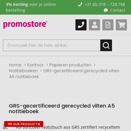
3% korting
voor je online
+31 (0) 318 – 728 788
bestelling
Contact
Home
Kantoor
Papieren producten
Notitieboeken
GRS-gecertificeerd gerecycled vilten
A5 notitieboek
GRS-gecertificeerd gerecycled vilten A5
notitieboek
48 UUR PRODUCTIE
Naar