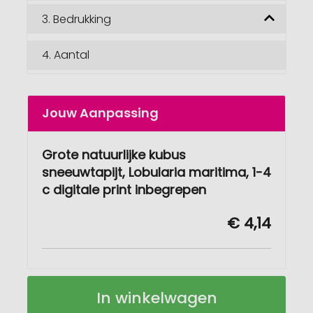
3.
Bedrukking
4.
Aantal
Jouw Aanpassing
Grote natuurlijke kubus
sneeuwtapijt, Lobularia maritima, 1-4
c digitale print inbegrepen
€ 4,14
Grote
Op
In winkelwagen
natuurlijke
voorraad
kubus