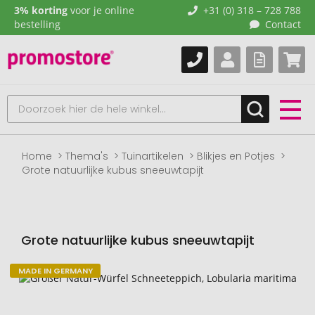
3% korting
voor je online
+31 (0) 318 – 728 788
bestelling
Contact
Home
Thema's
Tuinartikelen
Blikjes en Potjes
Grote natuurlijke kubus sneeuwtapijt
Grote natuurlijke kubus sneeuwtapijt
MADE IN GERMANY
Naar
het
einde