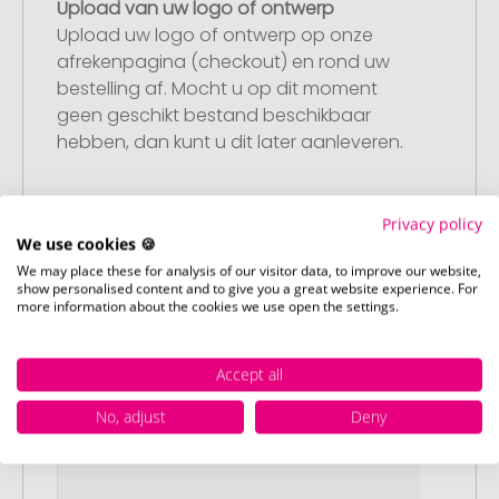
Upload van uw logo of ontwerp
Upload uw logo of ontwerp op onze
afrekenpagina (checkout) en rond uw
bestelling af. Mocht u op dit moment
geen geschikt bestand beschikbaar
hebben, dan kunt u dit later aanleveren.
Privacy policy
Stap 3:
We use cookies 🍪
Artikelvoorbeeld en goedkeuring
We may place these for analysis of our visitor data, to improve our website,
U ontvangt van ons een gratis
show personalised content and to give you a great website experience. For
more information about the cookies we use open the settings.
drukvoorbeeld met uw ontwerp. Zodra u
dit heeft goedgekeurd, starten wij direct
met de productie.
Accept all
No, adjust
Deny