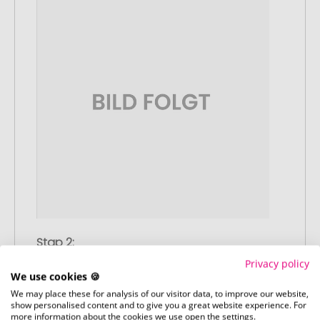
Stap 2:
Upload van uw logo of ontwerp
Privacy policy
Upload uw logo of ontwerp op onze
We use cookies 🍪
afrekenpagina (checkout) en rond uw
We may place these for analysis of our visitor data, to improve our website,
show personalised content and to give you a great website experience. For
bestelling af. Mocht u op dit moment
more information about the cookies we use open the settings.