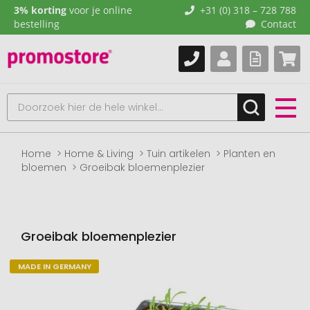
3% korting
voor je online
+31 (0) 318 – 728 788
bestelling
Contact
Home
Home & Living
Tuin artikelen
Planten en
bloemen
Groeibak bloemenplezier
Groeibak bloemenplezier
MADE IN GERMANY
Naar
het
einde