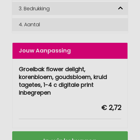
3.
Bedrukking
4.
Aantal
Jouw Aanpassing
Groeibak flower delight,
korenbloem, goudsbloem, kruid
tagetes, 1-4 c digitale print
inbegrepen
€ 2,72
Groeibak
Op