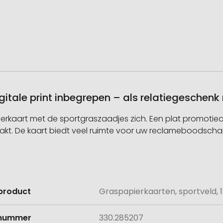
igitale print inbegrepen – als relatiegeschen
rkaart met de sportgraszaadjes zich. Een plat promotieart
. De kaart biedt veel ruimte voor uw reclameboodschap 
product
Graspapierkaarten, sportveld, 1
e
lnummer
330.285207