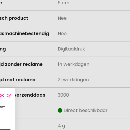
e
6 cm
isch product
Nee
asmachinebestendig
Nee
ing
Digitaaldruk
ijd zonder reclame
14 werkdagen
ijd met reclame
21 werkdagen
lheid verzenddoos
3000
policy
how
aad
Direct beschikbaar
ewicht
4 g