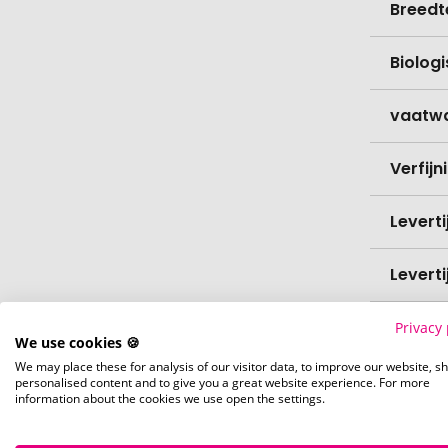
Breedt
Biolog
vaatw
Verfijn
Levert
Levert
Hoevee
Privacy 
We use cookies 🍪
We may place these for analysis of our visitor data, to improve our website, s
Voorr
personalised content and to give you a great website experience. For more
information about the cookies we use open the settings.
Nettog