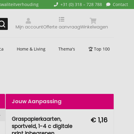
kwaliteitverhouding
+31 (0) 318 – 728 788
Contact
Mijn account
Offerte aanvraag
Winkelwagen
ca
Home & Living
Thema's
🏆 Top 100
Jouw Aanpassing
Graspapierkaarten,
€ 1,16
sportveld, 1-4 c digitale
print inbegrepen