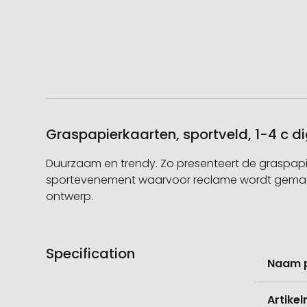
Graspapierkaarten, sportveld, 1-4 c d
Duurzaam en trendy. Zo presenteert de graspapie
sportevenement waarvoor reclame wordt gemaakt
ontwerp.
Specification
Meer
Naam 
informati
Artike