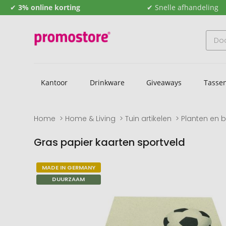
✔
3% online korting
✔ Snelle afhandeling
Kantoor
Drinkware
Giveaways
Tasse
Home
Home & Living
Tuin artikelen
Planten en 
Gras papier kaarten sportveld
Naar
Naar
MADE IN GERMANY
het
het
DUURZAAM
einde
begin
van
van
de
de
afbeeldingengalerij
afbeeldingengalerij
gaan