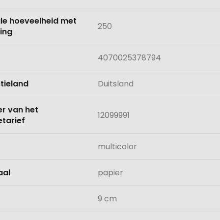
le hoeveelheid met
250
ing
4070025378794
tieland
Duitsland
 van het
12099991
tarief
multicolor
aal
papier
9 cm