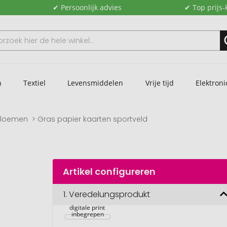
✔ Persoonlijk advies
✔ Top prijs-
n
Textiel
Levensmiddelen
Vrije tijd
Elektroni
bloemen
Gras papier kaarten sportveld
Artikel configureren
1.
Veredelungsprodukt
Graspapierkaarten, 
sportveld, 1-4 c 
digitale print 
inbegrepen