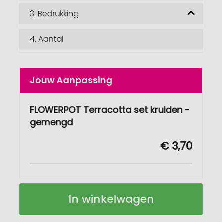
3.
Bedrukking
4.
Aantal
Jouw Aanpassing
FLOWERPOT Terracotta set kruiden -
gemengd
€ 3,70
FLOWERPOT
Op
In winkelwagen
Terracotta
voorraad
kruidenset