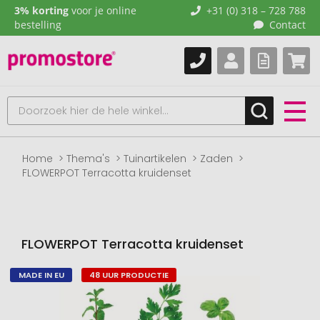
3% korting
voor je online
+31 (0) 318 – 728 788
bestelling
Contact
Home
Thema's
Tuinartikelen
Zaden
FLOWERPOT Terracotta kruidenset
FLOWERPOT Terracotta kruidenset
MADE IN EU
48 UUR PRODUCTIE
Naar
het
einde