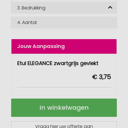
3.
Bedrukking
4.
Aantal
Jouw Aanpassing
Etui ELEGANCE zwartgrijs gevlekt
€ 3,75
Etui
Op
In winkelwagen
ELEGANCE
voorraad
Vraag hier uw offerte aan