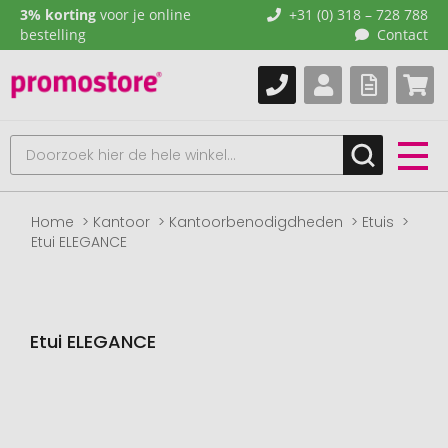
3% korting
voor je online
+31 (0) 318 – 728 788
bestelling
Contact
Home
Kantoor
Kantoorbenodigdheden
Etuis
Etui ELEGANCE
Etui ELEGANCE
Naar
het
einde