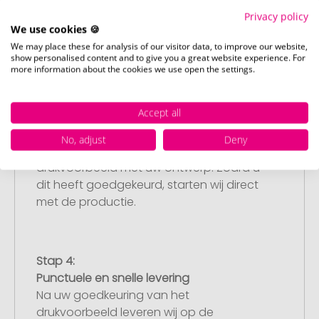
afrekenpagina (checkout) en rond uw
Privacy policy
bestelling af. Mocht u op dit moment
We use cookies 🍪
geen geschikt bestand beschikbaar
We may place these for analysis of our visitor data, to improve our website,
hebben, dan kunt u dit later aanleveren.
show personalised content and to give you a great website experience. For
more information about the cookies we use open the settings.
Accept all
Stap 3:
Artikelvoorbeeld en goedkeuring
No, adjust
Deny
U ontvangt van ons een gratis
drukvoorbeeld met uw ontwerp. Zodra u
dit heeft goedgekeurd, starten wij direct
met de productie.
Stap 4:
Punctuele en snelle levering
Na uw goedkeuring van het
drukvoorbeeld leveren wij op de