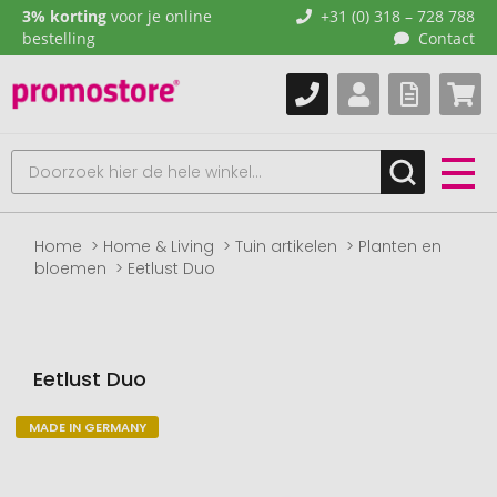
3% korting
voor je online
+31 (0) 318 – 728 788
bestelling
Contact
Home
Home & Living
Tuin artikelen
Planten en
bloemen
Eetlust Duo
Eetlust Duo
MADE IN GERMANY
Naar
het
einde