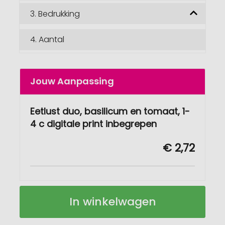
3.
Bedrukking
4.
Aantal
Jouw Aanpassing
Eetlust duo, basilicum en tomaat, 1-
4 c digitale print inbegrepen
€ 2,72
Eetlust
Op
In winkelwagen
Duo
voorraad