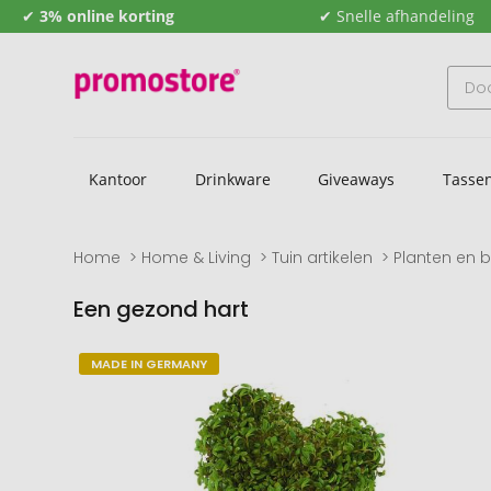
✔
3% online korting
✔ Snelle afhandeling
Kantoor
Drinkware
Giveaways
Tasse
Home
Home & Living
Tuin artikelen
Planten en 
Een gezond hart
Naar
Naar
MADE IN GERMANY
het
het
einde
begin
van
van
de
de
afbeeldingengalerij
afbeeldingengalerij
gaan