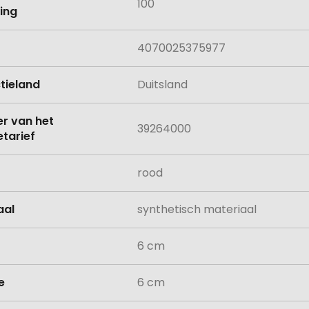
100
ing
4070025375977
tieland
Duitsland
 van het
39264000
tarief
rood
aal
synthetisch materiaal
6 cm
e
6 cm