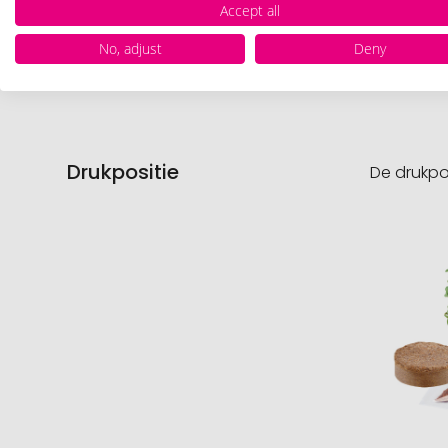
Accept all
Product
No, adjust
Deny
Drukpositie
De drukpo