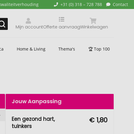
kwaliteitverhouding
+31 (0) 318 – 728 788
Contact
Mijn account
Offerte aanvraag
Winkelwagen
ca
Home & Living
Thema's
🏆 Top 100
Jouw Aanpassing
Een gezond hart,
€ 1,80
tuinkers