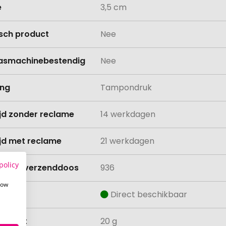
e
3,5 cm
isch product
Nee
asmachinebestendig
Nee
ing
Tampondruk
ijd zonder reclame
14 werkdagen
ijd met reclame
21 werkdagen
policy
lheid verzenddoos
936
how
aad
Direct beschikbaar
ewicht
20 g