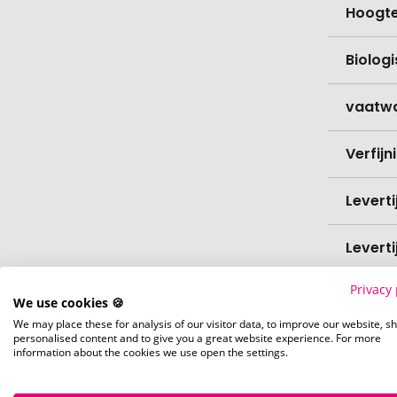
Hoogt
Biolog
vaatw
Verfijn
Levert
Levert
Privacy 
Hoevee
We use cookies 🍪
We may place these for analysis of our visitor data, to improve our website, s
personalised content and to give you a great website experience. For more
Voorr
information about the cookies we use open the settings.
Nettog