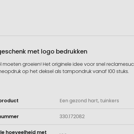
iegeschenk met logo bedrukken
snel moeten groeien! Het originele idee voor snel reclame
lameopdruk op het deksel als tampondruk vanaf 100 stuks.
product
Een gezond hart, tuinkers
e
lnummer
330.172082
le hoeveelheid met