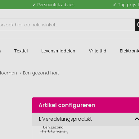
✔ Persoonlijk advies
✔ Top prijs-
n
Textiel
Levensmiddelen
Vrije tijd
Elektroni
bloemen
Een gezond hart
Artikel configureren
1.
Veredelungsprodukt
Een gezond 
hart, tuinkers