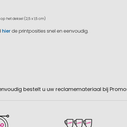
op het deksel (2,5 x 1,5 cm)
d
hier
de printposities snel en eenvoudig.
envoudig bestelt u uw reclamemateriaal bij Promo