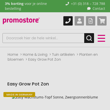
3% korting
voor je online
+31 (0) 318 – 728 788
bestelling
Contact
Home
Home & Living
Tuin artikelen
Planten en
bloemen
Easy Grow Pot Zon
Easy Grow Pot Zon
MADE IN GERMANY
Naar
het
einde