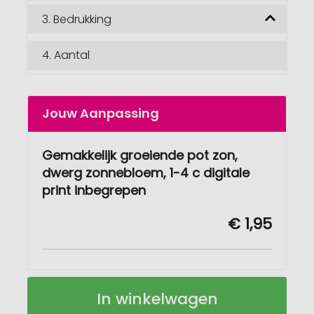
3.
Bedrukking
4.
Aantal
Jouw Aanpassing
Gemakkelijk groeiende pot zon,
dwerg zonnebloem, 1-4 c digitale
print inbegrepen
€ 1,95
Easy
Op
In winkelwagen
Grow
voorraad
Pot