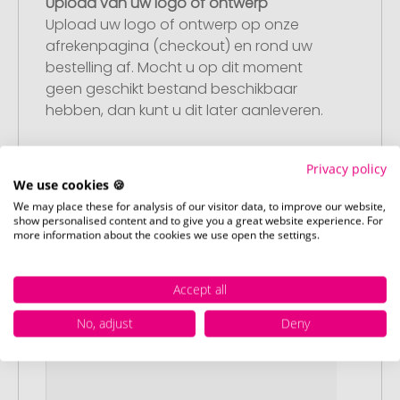
Upload van uw logo of ontwerp
Upload uw logo of ontwerp op onze
afrekenpagina (checkout) en rond uw
bestelling af. Mocht u op dit moment
geen geschikt bestand beschikbaar
hebben, dan kunt u dit later aanleveren.
Privacy policy
Stap 3:
We use cookies 🍪
Artikelvoorbeeld en goedkeuring
We may place these for analysis of our visitor data, to improve our website,
show personalised content and to give you a great website experience. For
U ontvangt van ons een gratis
more information about the cookies we use open the settings.
drukvoorbeeld met uw ontwerp. Zodra u
dit heeft goedgekeurd, starten wij direct
Accept all
met de productie.
No, adjust
Deny