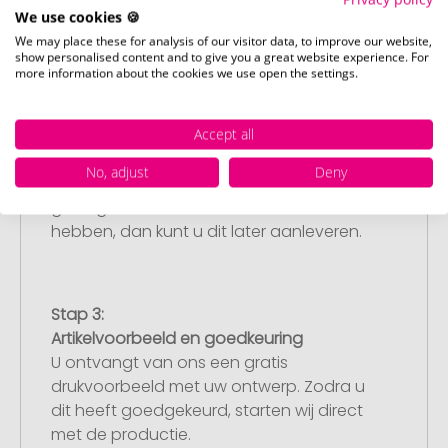
We use cookies 🍪
We may place these for analysis of our visitor data, to improve our website,
show personalised content and to give you a great website experience. For
more information about the cookies we use open the settings.
Stap 2:
Upload van uw logo of ontwerp
Upload uw logo of ontwerp op onze
Accept all
afrekenpagina (checkout) en rond uw
No, adjust
Deny
bestelling af. Mocht u op dit moment
geen geschikt bestand beschikbaar
hebben, dan kunt u dit later aanleveren.
Stap 3:
Artikelvoorbeeld en goedkeuring
U ontvangt van ons een gratis
drukvoorbeeld met uw ontwerp. Zodra u
dit heeft goedgekeurd, starten wij direct
met de productie.