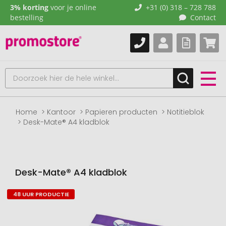
3% korting
voor je online
+31 (0) 318 – 728 788
bestelling
Contact
Home
Kantoor
Papieren producten
Notitieblok
Desk-Mate® A4 kladblok
Desk-Mate® A4 kladblok
48 UUR PRODUCTIE
Naar
het
einde