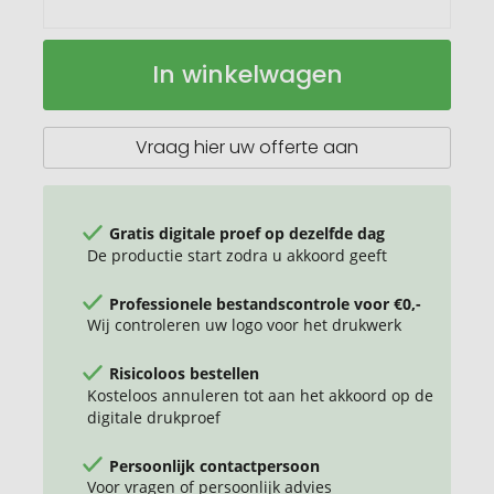
Desk-
Op
In winkelwagen
Mate®
voorraad
A4
kladblok
Vraag hier uw offerte aan
Gratis digitale proef op dezelfde dag
De productie start zodra u akkoord geeft
Professionele bestandscontrole voor €0,-
Wij controleren uw logo voor het drukwerk
Risicoloos bestellen
Kosteloos annuleren tot aan het akkoord op de
digitale drukproef
Persoonlijk contactpersoon
Voor vragen of persoonlijk advies