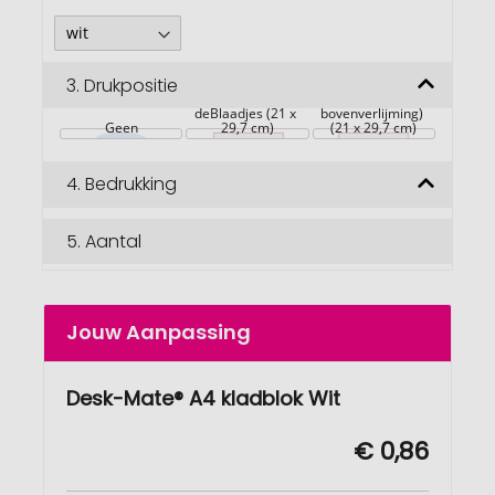
3.
Drukpositie
Vellen (staand 
achterzijde 
formaat met 
deBlaadjes (21 x 
bovenverlijming) 
Geen
29,7 cm)
(21 x 29,7 cm)
4.
Bedrukking
5.
Aantal
Jouw Aanpassing
Desk-Mate® A4 kladblok Wit
€ 0,86