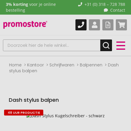
3% korting
voor je online
+31 (0) 318 – 728 788
bestelling
Contact
Home
Kantoor
Schrijfwaren
Balpennen
Dash
stylus balpen
Dash stylus balpen
48 UUR PRODUCTIE
Naar
het
einde