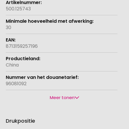
500.125743
30
8713159257196
China
96081092
Meer tonen
Drukpositie