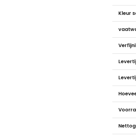
Kleur s
vaatw
Verfijn
Levert
Levert
Hoevee
Voorr
Nettog