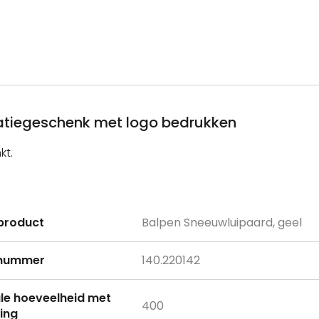
latiegeschenk met logo bedrukken
kt.
product
Balpen Sneeuwluipaard, geel
e
lnummer
140.220142
le hoeveelheid met
400
ing