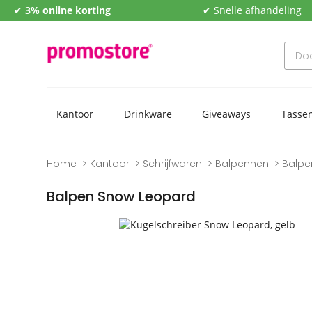
✔
3% online korting
✔ Snelle afhandeling
Kantoor
Drinkware
Giveaways
Tasse
Home
Kantoor
Schrijfwaren
Balpennen
Balpe
Balpen Snow Leopard
Naar
Naar
het
het
einde
begin
van
van
de
de
afbeeldingengalerij
afbeeldingengalerij
gaan