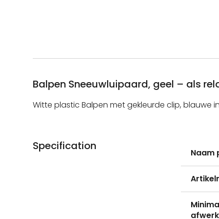
Balpen Sneeuwluipaard, geel – als re
Witte plastic Balpen met gekleurde clip, blauwe in
Specification
Meer
Naam 
informati
Artike
Minima
afwerk