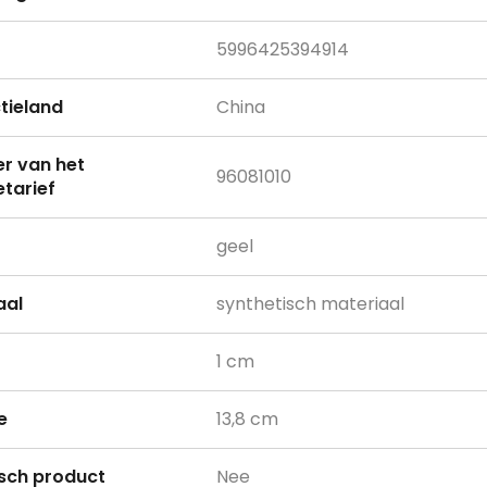
5996425394914
tieland
China
 van het
96081010
tarief
geel
aal
synthetisch materiaal
1 cm
e
13,8 cm
isch product
Nee