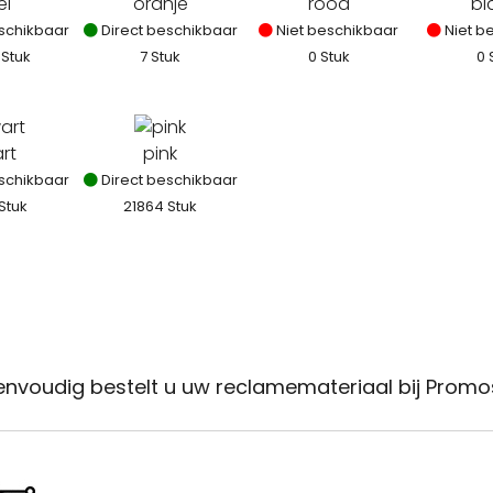
el
oranje
rood
bl
schikbaar
Direct beschikbaar
Niet beschikbaar
Niet b
 Stuk
7 Stuk
0 Stuk
0 
rt
pink
schikbaar
Direct beschikbaar
Stuk
21864 Stuk
envoudig bestelt u uw reclamemateriaal bij Promo