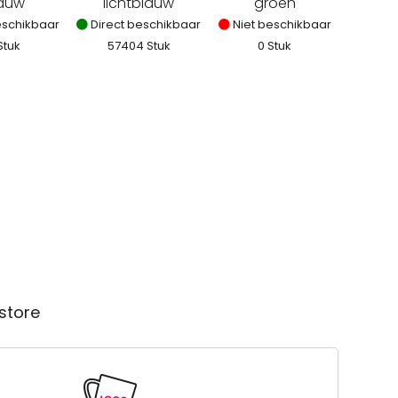
auw
lichtblauw
groen
eschikbaar
Direct beschikbaar
Niet beschikbaar
Stuk
57404 Stuk
0 Stuk
store