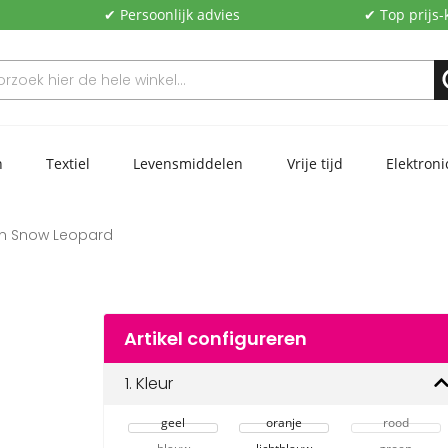
✔ Persoonlijk advies
✔ Top prijs-
n
Textiel
Levensmiddelen
Vrije tijd
Elektroni
n Snow Leopard
Artikel configureren
1.
Kleur
geel
oranje
rood