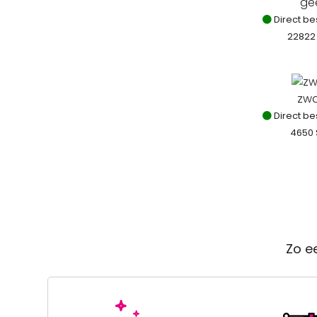
ge
Direct be
22822
zwa
Direct be
4650 
Zo e