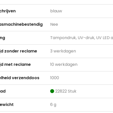
chrijven
blauw
asmachinebestendig
Nee
ing
Tampondruk, UV-druk, UV LED 
ijd zonder reclame
3 werkdagen
ijd met reclame
10 werkdagen
lheid verzenddoos
1000
aad
22822 Stuk
ewicht
6 g