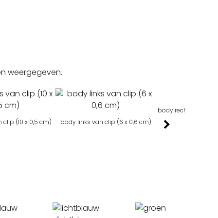
gen weergegeven.
body rechts van clip 
 clip (10 x 0,5 cm)
body links van clip (6 x 0,6 cm)