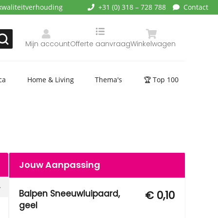
kwaliteitverhouding
+31 (0) 318 – 728 788
Contact
Mijn account
Offerte aanvraag
Winkelwagen
ca
Home & Living
Thema's
🏆 Top 100
Jouw Aanpassing
Balpen Sneeuwluipaard,
€ 0,10
geel