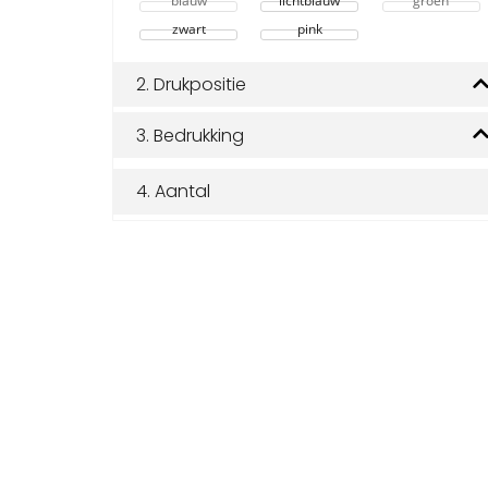
blauw
lichtblauw
groen
zwart
pink
2.
Drukpositie
3.
Bedrukking
4.
Aantal