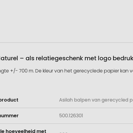
Naturel – als relatiegeschenk met logo bedru
gte +/- 700 m. De kleur van het gerecyclede papier kan va
product
Asilah balpen van gerecycled p
e
lnummer
500.126301
le hoeveelheid met