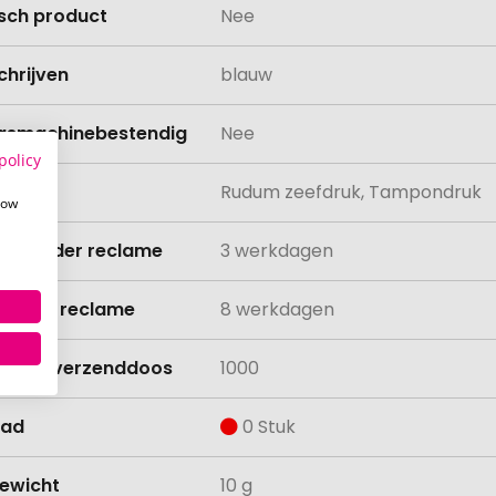
isch product
Nee
chrijven
blauw
asmachinebestendig
Nee
policy
ing
Rudum zeefdruk, Tampondruk
how
ijd zonder reclame
3 werkdagen
ijd met reclame
8 werkdagen
lheid verzenddoos
1000
aad
0 Stuk
ewicht
10 g