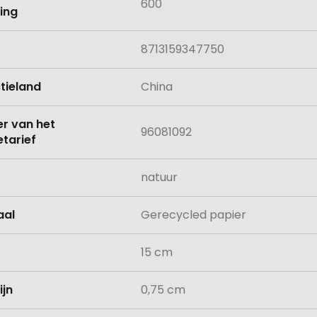
600
ing
8713159347750
tieland
China
 van het
96081092
tarief
natuur
aal
Gerecycled papier
15 cm
ijn
0,75 cm