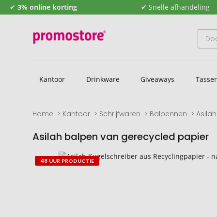
✔
3% online korting
✔ Snelle afhandeling
Kantoor
Drinkware
Giveaways
Tasse
Home
Kantoor
Schrijfwaren
Balpennen
Asila
Asilah balpen van gerecycled papier
Naar
Naar
48 UUR PRODUCTIE
het
het
einde
begin
van
van
de
de
afbeeldingengalerij
afbeeldingengalerij
gaan