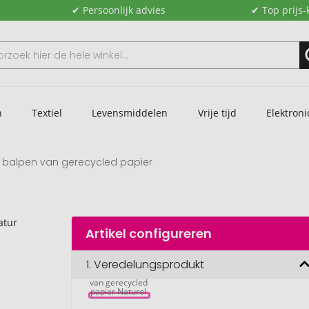
✔ Persoonlijk advies
✔ Top prijs-
n
Textiel
Levensmiddelen
Vrije tijd
Elektroni
h balpen van gerecycled papier
Artikel configureren
1.
Veredelungsprodukt
Asilah balpen 
van gerecycled 
papier Naturel 