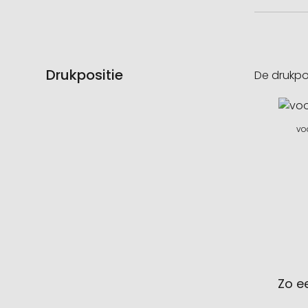
Drukpositie
De drukpo
vo
Zo e