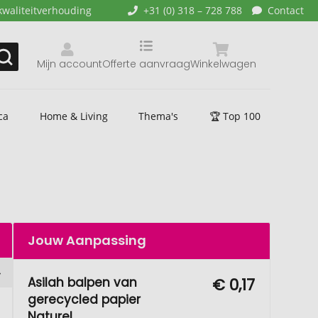
kwaliteitverhouding
+31 (0) 318 – 728 788
Contact
Mijn account
Offerte aanvraag
Winkelwagen
ca
Home & Living
Thema's
🏆 Top 100
Jouw Aanpassing
Asilah balpen van
€ 0,17
gerecycled papier
Naturel