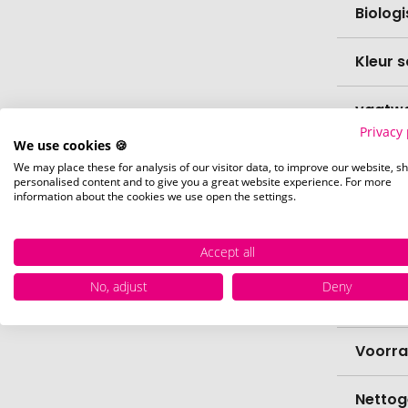
Biolog
Kleur s
vaatw
Privacy 
We use cookies 🍪
Verfijn
We may place these for analysis of our visitor data, to improve our website, s
personalised content and to give you a great website experience. For more
information about the cookies we use open the settings.
Levert
Accept all
Levert
No, adjust
Deny
Hoevee
Voorr
Nettog