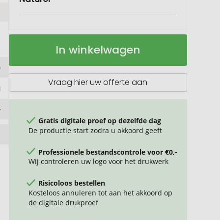
Asilah
Op
In winkelwagen
balpen
voorraad
van
gerecycled
papier
Vraag hier uw offerte aan
Gratis digitale proef op dezelfde dag
De productie start zodra u akkoord geeft
Professionele bestandscontrole voor €0,-
Wij controleren uw logo voor het drukwerk
Risicoloos bestellen
Kosteloos annuleren tot aan het akkoord op
de digitale drukproef