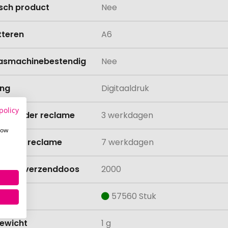
isch product
Nee
teren
A6
asmachinebestendig
Nee
ing
Digitaaldruk
policy
ijd zonder reclame
3 werkdagen
how
ijd met reclame
7 werkdagen
lheid verzenddoos
2000
aad
57560 Stuk
ewicht
1 g