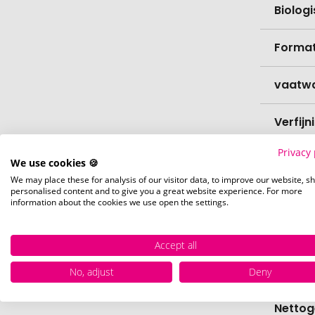
Biolog
Format
vaatw
Verfijn
Privacy 
Levert
We use cookies 🍪
We may place these for analysis of our visitor data, to improve our website, s
personalised content and to give you a great website experience. For more
Levert
information about the cookies we use open the settings.
Hoevee
Accept all
Voorr
No, adjust
Deny
Nettog