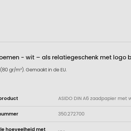
oemen - wit – als relatiegeschenk met logo 
80 gr/m²). Gemaakt in de EU.
product
ASIDO DIN A6 zaadpapier met w
e
lnummer
350.272700
le hoeveelheid met