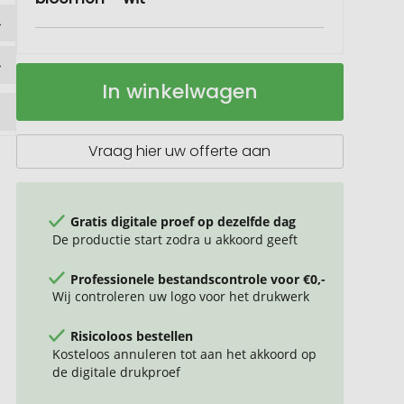
ASIDO
Op
In winkelwagen
DIN
voorraad
A6
zaadpapier
wilde
Vraag hier uw offerte aan
bloemen
Gratis digitale proef op dezelfde dag
De productie start zodra u akkoord geeft
Professionele bestandscontrole voor €0,-
Wij controleren uw logo voor het drukwerk
Risicoloos bestellen
Kosteloos annuleren tot aan het akkoord op
de digitale drukproef