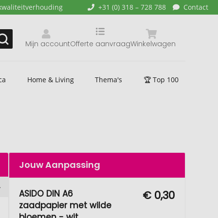
kwaliteitverhouding
+31 (0) 318 – 728 788
Contact
Mijn account
Offerte aanvraag
Winkelwagen
ca
Home & Living
Thema's
🏆 Top 100
Jouw Aanpassing
ASIDO DIN A6
€ 0,30
zaadpapier met wilde
bloemen - wit