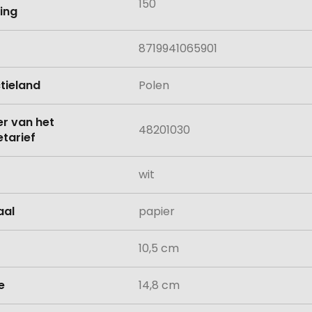
150
ing
8719941065901
tieland
Polen
 van het
48201030
tarief
wit
aal
papier
10,5 cm
e
14,8 cm