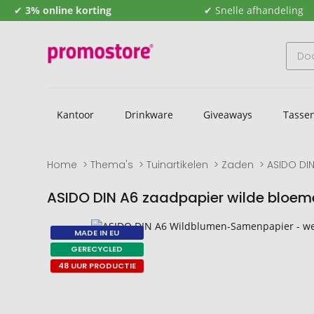
✔
3% online korting
✔ Snelle afhandeling
Kantoor
Drinkware
Giveaways
Tasse
Home
Thema's
Tuinartikelen
Zaden
ASIDO DI
ASIDO DIN A6 zaadpapier wilde bloem
Naar
Naar
MADE IN EU
het
het
GERECYCLED
einde
begin
48 UUR PRODUCTIE
van
van
de
de
afbeeldingengalerij
afbeeldingengalerij
gaan