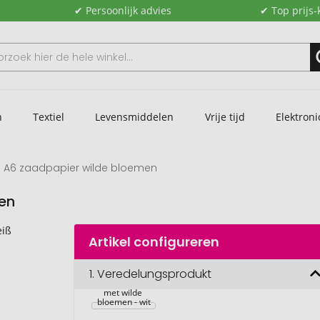
✔ Persoonlijk advies
✔ Top prijs-
n
Textiel
Levensmiddelen
Vrije tijd
Elektroni
N A6 zaadpapier wilde bloemen
en
Artikel configureren
1.
Veredelungsprodukt
ASIDO DIN A6 
zaadpapier 
met wilde 
bloemen - wit