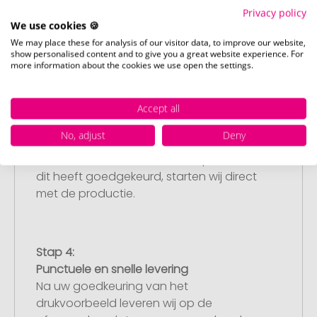
Privacy policy
bestelling af. Mocht u op dit moment
We use cookies 🍪
geen geschikt bestand beschikbaar
We may place these for analysis of our visitor data, to improve our website,
hebben, dan kunt u dit later aanleveren.
show personalised content and to give you a great website experience. For
more information about the cookies we use open the settings.
Stap 3:
Accept all
Artikelvoorbeeld en goedkeuring
No, adjust
Deny
U ontvangt van ons een gratis
drukvoorbeeld met uw ontwerp. Zodra u
dit heeft goedgekeurd, starten wij direct
met de productie.
Stap 4:
Punctuele en snelle levering
Na uw goedkeuring van het
drukvoorbeeld leveren wij op de