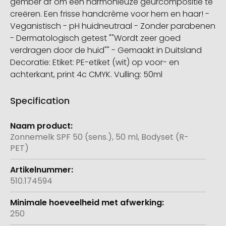
gember af om een harmonieuze geurcompositie te
creëren. Een frisse handcrème voor hem en haar! -
Veganistisch - pH huidneutraal - Zonder parabenen
- Dermatologisch getest ""Wordt zeer goed
verdragen door de huid"" - Gemaakt in Duitsland
Decoratie: Etiket: PE-etiket (wit) op voor- en
achterkant, print 4c CMYK. Vulling: 50ml
Specification
Meer
informatie
Zonnemelk SPF 50 (sens.), 50 ml, Bodyset (R-
PET)
510.174594
250