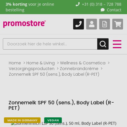
3% korting
voor je online
+31 (0) 318 – 728 788
bestelling
Contact
Home
Home & Living
Wellness & Cosmetica
Verzorgingsproducten
Zonnebrandcrème
Zonnemelk SPF 50 (sens.), Body Label (R-PET)
Zonnemelk SPF 50 (sens.), Body Label (R-
PET)
MADE IN GERMANY
VEGAN
Naar