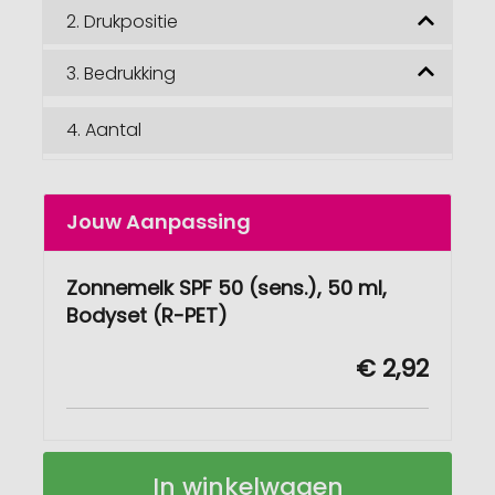
2.
Drukpositie
3.
Bedrukking
4.
Aantal
Jouw Aanpassing
Zonnemelk SPF 50 (sens.), 50 ml,
Bodyset (R-PET)
€ 2,92
Zonnemelk
Op
In winkelwagen
SPF
voorraad