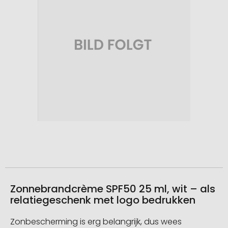
van
de
afbeeldingengalerij
gaan
Naar
het
begin
van
de
Zonnebrandcrème SPF50 25 ml, wit – als
afbeeldingengalerij
relatiegeschenk met logo bedrukken
Zonbescherming is erg belangrijk, dus wees