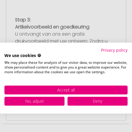
Stap 3:
Artikelvoorbeeld en goedkeuring
U ontvangt van ons een gratis
drukvoorbeeld met uw ontwerp. Zodra u
dit heeft goedgekeurd, starten wij direct
Privacy policy
met de productie.
We use cookies 🍪
We may place these for analysis of our visitor data, to improve our website,
show personalised content and to give you a great website experience. For
more information about the cookies we use open the settings.
Stap 4:
Punctuele en snelle levering
Accept all
Na uw goedkeuring van het
drukvoorbeeld leveren wij op de
No, adjust
Deny
afgesproken datum – gegarandeerd.