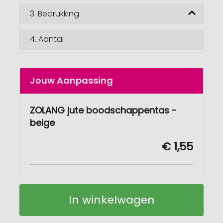
3.
Bedrukking
4.
Aantal
Jouw Aanpassing
ZOLANG jute boodschappentas -
beige
€ 1,55
ZOLANG
Op
In winkelwagen
Jute
voorraad
boodschappentas