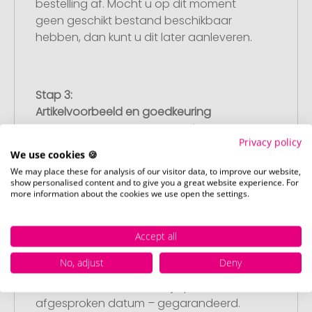
bestelling af. Mocht u op dit moment
geen geschikt bestand beschikbaar
hebben, dan kunt u dit later aanleveren.
Stap 3:
Artikelvoorbeeld en goedkeuring
U ontvangt van ons een gratis
Privacy policy
drukvoorbeeld met uw ontwerp. Zodra u
We use cookies 🍪
dit heeft goedgekeurd, starten wij direct
We may place these for analysis of our visitor data, to improve our website,
met de productie.
show personalised content and to give you a great website experience. For
more information about the cookies we use open the settings.
Stap 4:
Accept all
Punctuele en snelle levering
No, adjust
Deny
Na uw goedkeuring van het
drukvoorbeeld leveren wij op de
afgesproken datum – gegarandeerd.