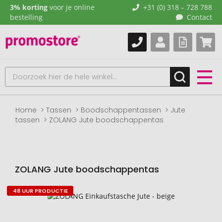
3% korting
voor je online
+31 (0) 318 – 728 788
bestelling
Contact
Home
Tassen
Boodschappentassen
Jute
tassen
ZOLANG Jute boodschappentas
ZOLANG Jute boodschappentas
48 UUR PRODUCTIE
Naar
het
einde