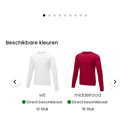
Beschikbare kleuren
wit
middelrood
mediu
Direct beschikbaar
Direct beschikbaar
Direct
10 Stuk
78 Stuk
8