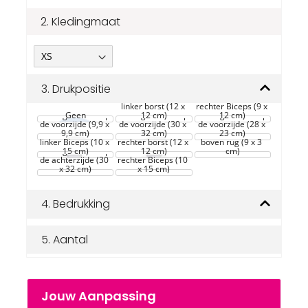
2.
Kledingmaat
3.
Drukpositie
linker borst (12 x 
rechter Biceps (9 x 
Grote gebieden op 
Geen
Grote gebieden op 
12 cm)
Grote gebieden op 
12 cm)
de voorzijde (9,9 x 
de voorzijde (30 x 
de voorzijde (28 x 
9,9 cm)
32 cm)
23 cm)
linker Biceps (10 x 
rechter borst (12 x 
boven rug (9 x 3 
Grote gebieden op 
15 cm)
12 cm)
cm)
de achterzijde (30 
rechter Biceps (10 
x 32 cm)
x 15 cm)
4.
Bedrukking
5.
Aantal
Jouw Aanpassing