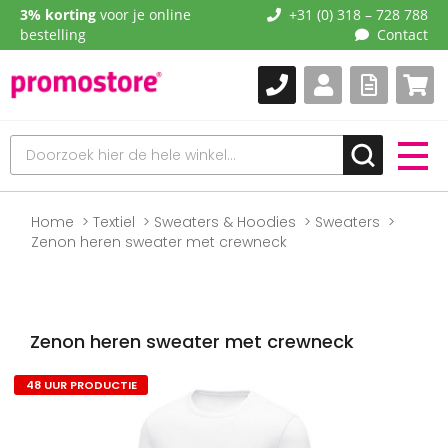
3% korting
voor je online
+31 (0) 318 – 728 788
bestelling
Contact
Home
Textiel
Sweaters & Hoodies
Sweaters
Zenon heren sweater met crewneck
Zenon heren sweater met crewneck
48 UUR PRODUCTIE
Naar
het
einde