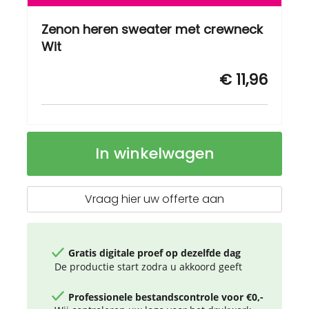
Zenon heren sweater met crewneck
Wit
€ 11,96
Zenon
Op
In winkelwagen
heren
voorraad
sweater
met
crewneck
Vraag hier uw offerte aan
Gratis digitale proef op dezelfde dag
De productie start zodra u akkoord geeft
Professionele bestandscontrole voor €0,-