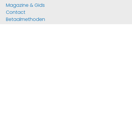
Magazine & Gids
Contact
Betaalmethoden
Verzendkosten
Bestelprocedure
Veel gestelde vragen
Bedrukkingstechnieken
Logo aanleveren
Nieuwsbrief
Service & Help
We geven je graag advies:
Maandag - vrijdag
08:30 - 17:00
info@promostore.nl
+31 (0) 318 – 728 788
Aanmelden Nieuwsbrief