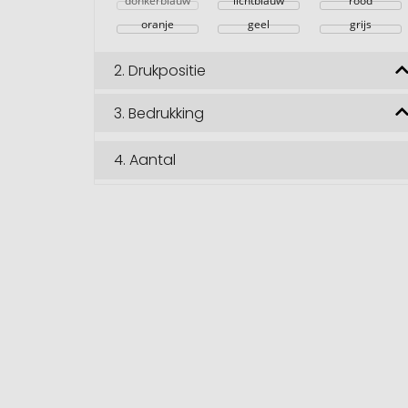
donkerblauw
lichtblauw
rood
oranje
geel
grijs
2.
Drukpositie
3.
Bedrukking
4.
Aantal