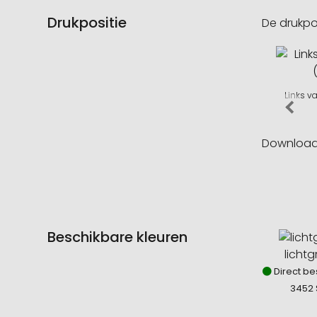
Drukpositie
De drukpo
Links v
Downloa
Beschikbare kleuren
licht
Direct be
3452 