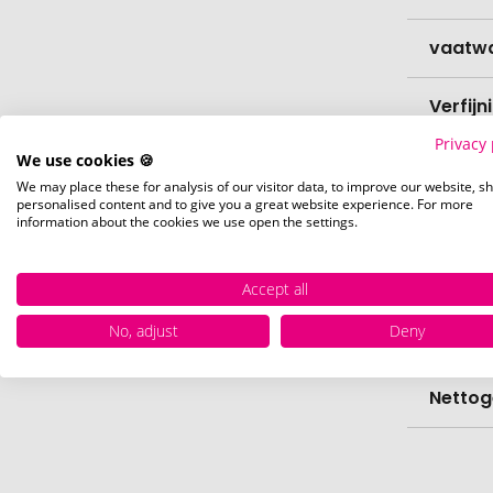
vaatw
Verfijn
Privacy 
We use cookies 🍪
Levert
We may place these for analysis of our visitor data, to improve our website, s
personalised content and to give you a great website experience. For more
Levert
information about the cookies we use open the settings.
Hoevee
Accept all
No, adjust
Deny
Voorr
Nettog