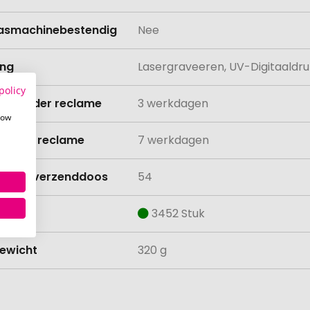
asmachinebestendig
Nee
ing
Lasergraveeren, UV-Digitaaldru
policy
ijd zonder reclame
3 werkdagen
how
ijd met reclame
7 werkdagen
lheid verzenddoos
54
aad
3452 Stuk
ewicht
320 g