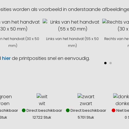
sities worden als voorbeeld in onderstaande afbeeldin
an het handvat (30 x 50
Links van het handvat (55 x 50
Rechts van he
mm)
mm)
d
hier
de printposities snel en eenvoudig.
groen
wit
zwart
donke
schikbaar
Direct beschikbaar
Direct beschikbaar
Niet b
Stuk
12722 Stuk
5701 Stuk
0 