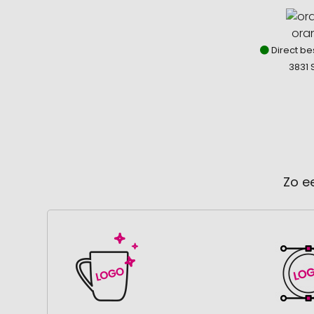
ora
Direct be
3831 
Zo e