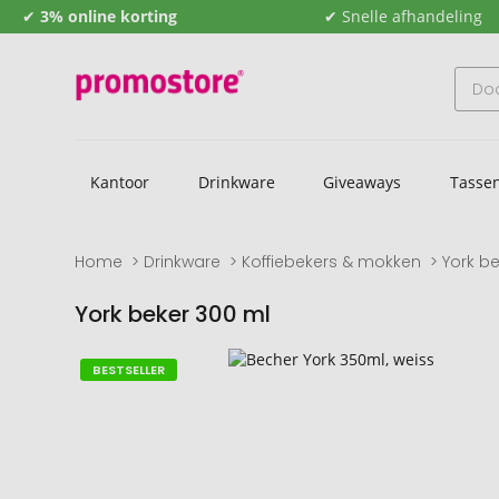
✔
3% online korting
✔ Snelle afhandeling
Kantoor
Drinkware
Giveaways
Tasse
Home
Drinkware
Koffiebekers & mokken
York b
York beker 300 ml
Naar
Naar
BESTSELLER
het
het
einde
begin
van
van
de
de
afbeeldingengalerij
afbeeldingengalerij
gaan