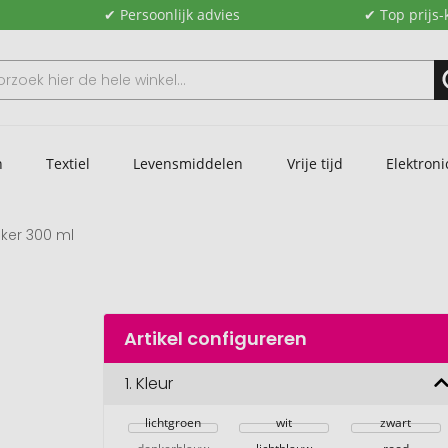
✔ Persoonlijk advies
✔ Top prijs-
n
Textiel
Levensmiddelen
Vrije tijd
Elektroni
eker 300 ml
Artikel configureren
1.
Kleur
lichtgroen
wit
zwart