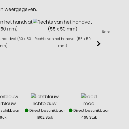
gen weergegeven.
Rondom (30 x 
t handvat (30 x 50
Rechts van het handvat (55 x 50
mm)
mm)
rblauw
lichtblauw
rood
eschikbaar
Direct beschikbaar
Direct beschikbaar
Stuk
1802 Stuk
465 Stuk