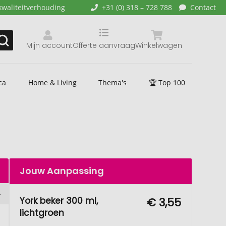
kwaliteitverhouding
+31 (0) 318 – 728 788
Contact
Mijn account
Offerte aanvraag
Winkelwagen
ca
Home & Living
Thema's
🏆 Top 100
Jouw Aanpassing
York beker 300 ml,
€ 3,55
lichtgroen