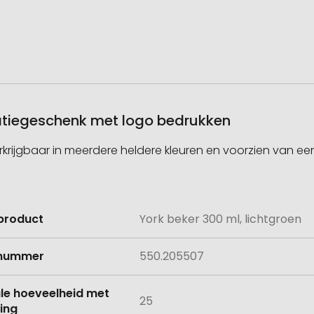
elatiegeschenk met logo bedrukken
rkrijgbaar in meerdere heldere kleuren en voorzien van ee
product
York beker 300 ml, lichtgroen
e
lnummer
550.205507
le hoeveelheid met
25
ing