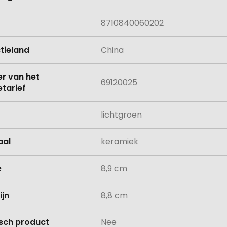
8710840060202
tieland
China
 van het
69120025
tarief
lichtgroen
aal
keramiek
e
8,9 cm
ijn
8,8 cm
isch product
Nee