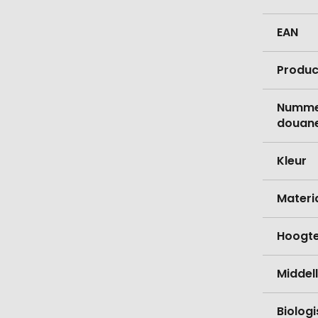
EAN
Produc
Nummer
douane
Kleur
Materi
Hoogt
Middell
Biolog