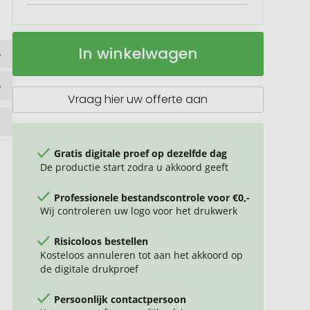
York
Op
In winkelwagen
beker
voorraad
300
ml
Vraag hier uw offerte aan
Gratis digitale proef op dezelfde dag
De productie start zodra u akkoord geeft
Professionele bestandscontrole voor €0,-
Wij controleren uw logo voor het drukwerk
Risicoloos bestellen
Kosteloos annuleren tot aan het akkoord op
de digitale drukproef
Persoonlijk contactpersoon